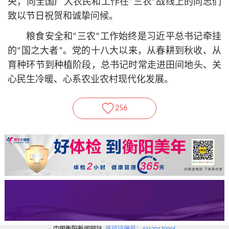
央，向全国广大农民和工作在“三农”战线上的同志们
致以节日祝贺和诚挚问候。
粮食安全和“三农”工作始终是习
近平
总
书记
牵挂
的“国之大者”。党的十八大以来，从春耕到秋收、从
育种环节到种植阶段，总
书记
时常走进田间地头、关
心民生冷暖、心系农业农村现代化发展。
256