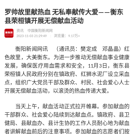
罗帅故里献热血 无私奉献传大爱——衡东
县荣桓镇开展无偿献血活动
资讯
中国衡阳新闻网
2023-11-03 21:29:49
浏览量：9.17万+
衡阳新闻网讯 （通讯员：樊定成 邓晶晶）红
色故里，大美衡东。为进一步推动无偿献血事业健康
发展，确保医疗用血需求和安全，11月3日，衡东县
荣桓镇人民政府分别在镇政府、红狮水泥厂设立采血
点，组织广大党员干部及群众、村民、社会爱心人士
开展无偿献血活动，以滚烫的热血传递大爱。
当天上午，献血活动正式拉开帷幕。参加献血的
干部群众、社会爱心陆续到达献血点。镇政府、县卫
健局、县献血办、县计生协的工作人员耐心地为献血
者讲解献血前后的注意事项。参加献血的志愿者们按