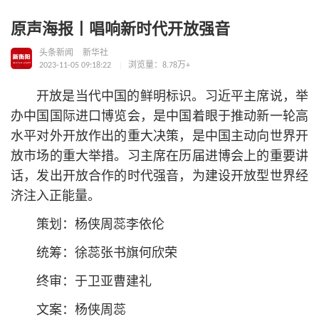
原声海报丨唱响新时代开放强音
头条新闻
新华社
2023-11-05 09:18:22
浏览量：8.78万+
开放是当代中国的鲜明标识。习
近平
主席说，举
办中国国际进口博览会，是中国着眼于推动新一轮高
水平对外开放作出的重大决策，是中国主动向世界开
放市场的重大举措。习主席在历届进博会上的重要讲
话，发出开放合作的时代强音，为建设开放型世界经
济注入正能量。
策划：杨侠周蕊李依伦
统筹：徐蕊张书旗何欣荣
终审：于卫亚曹建礼
文案：杨侠周蕊