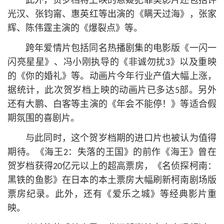
此外，贺岁档将上映的悬疑犯罪类影片还包括许
光汉、张钧甯、惠英红等出演的《瞒天过海》，张家
辉、陈伟霆主演的《爆裂点》等。
跨年爱情片包括同名热播剧集的电影版《一闪一
闪亮星星》、冯小刚执导的《非诚勿扰3》以及重映
的《你的婚礼》等。动画片今年行业产值大幅上涨，
据统计，此次贺岁档上映的动画片已多达5部。另外
还有大鹏、白客等主演的《年会不能停！》等适合假
期氛围的喜剧片。
与此同时，这个贺岁档期的进口片也被认为值得
期待。《海王2：失落的王国》的前作《海王》曾在
贺岁档获得20亿元以上的超高票房，《名侦探柯南：
黑铁的鱼影》在日本的本土票房大幅刷新柯南剧场版
票房纪录。此外，还有《爱乐之城》等经典影片重
映。