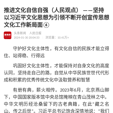
推进文化自信自强（人民观点） ——坚持
以习近平文化思想为引领不断开创宣传思想
文化工作新局面⑥
头条新闻
人民日报
2024-01-30 20:04:33
浏览量：10.41万+
守护好文化主体性，有文化自信的民族才能立得
住、站得稳、行得远
巩固好文化主体性，才能保持对自身文化的高度
认同，坚持走自己的路，自觉从中华民族世世代代形
成和积累的优秀传统文化中汲取营养和智慧
有册有典，薪火相传。2023年6月，北京燕山脚
下，中国国家版本馆中央总馆掩映在青山茂林之中。
中华文明历经沧桑留下的古老典籍，在此“藏之名
山、传之后世”。习
近平
总
书记
饱含深情地说：“我们