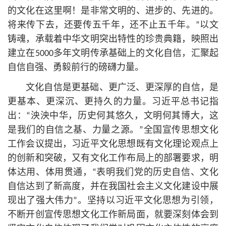
的文化在这里啊！是非常文明的、进步的、先进的。
将来传下去，还要传五千年，还不止五千年。”以文
铸魂，承载着中华文明突出特性的珍贵典籍，映照出
建立在5000多年文明传承基础上的文化自信，汇聚起
自信自强、勇毅前行的磅礴力量。
文化自信是更基础、更广泛、更深厚的自信，是
更基本、更深沉、更持久的力量。习
近平
总
书记
指
出：“泱泱中华，历史何其悠久，文明何其博大，这
是我们的自信之基、力量之源。”全国宣传思想文化
工作会议提出，习
近平
文化思想既有文化理论观点上
的创新和突破，又有文化工作布局上的部署要求，明
体达用、体用贯通，“表明我们党的历史自信、文化
自信达到了新高度，并在我国社会主义文化建设中展
现出了强大伟力”。坚持以习
近平
文化思想为引领，
不断开创宣传思想文化工作新局面，就要深刻体会到