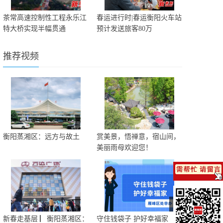
茶常高速控制性工程永乐江
春运进行时|春运衡阳火车站
特大桥实现半幅贯通
预计发送旅客80万
推荐视频
衡阳蒸湘区：远方与故土
赏美景，悟禅意，宿山间，
美丽雨母欢迎您！
新春走基层 ▏衡阳蒸湘区：
守住钱袋子 护好幸福家