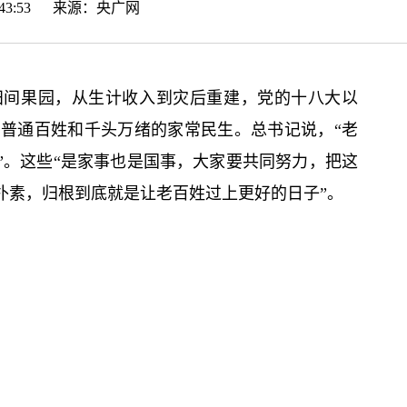
11:43:53 来源：
央广网
田间果园，从生计收入到灾后重建，党的十八大以
的普通百姓和千头万绪的家常民生。总
书记
说，“老
”。这些“是家事也是国事，大家要共同努力，把这
朴素，归根到底就是让老百姓过上更好的日子”。