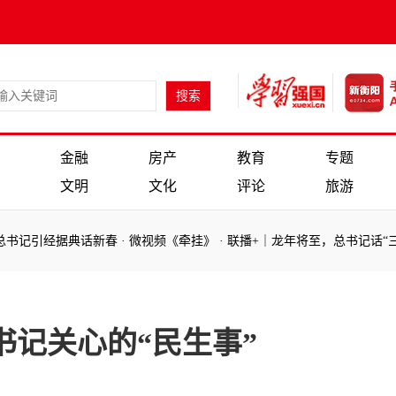
金融
房产
教育
专题
文明
文化
评论
旅游
书记引经据典话新春
·
微视频《牵挂》
·
联播+｜龙年将至，总书记话“三龙
书记引经据典话新春
·
微视频《牵挂》
·
联播+｜龙年将至，总书记话“三龙
书记关心的“民生事”