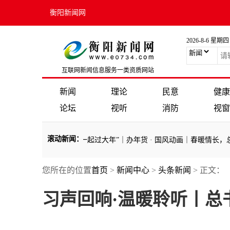
衡阳新闻网
2026-8-6 星期四
互联网新闻信息服务一类资质网站
新闻
理论
民意
健康
论坛
视听
消防
视窗
滚动新闻
：
暖的回响
·
“跟着总书记一起过大年”｜办年货
·
国风动画｜春暖情长，总
您所在的位置
首页
>
新闻中心
>
头条新闻
> 正文：
暖的回响
·
“跟着总书记一起过大年”｜办年货
·
国风动画｜春暖情长，总
习声回响·温暖聆听丨总