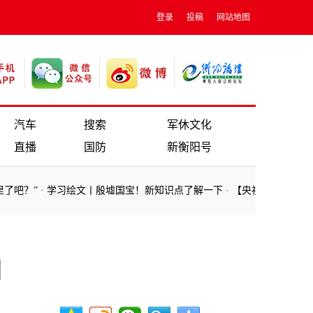
登录
投稿
网站地图
汽车
搜索
军休文化
直播
国防
新衡阳号
吧？”
·
学习绘文丨殷墟国宝！新知识点了解一下
·
【央视快评】大力推动
吧？”
·
学习绘文丨殷墟国宝！新知识点了解一下
·
【央视快评】大力推动
网