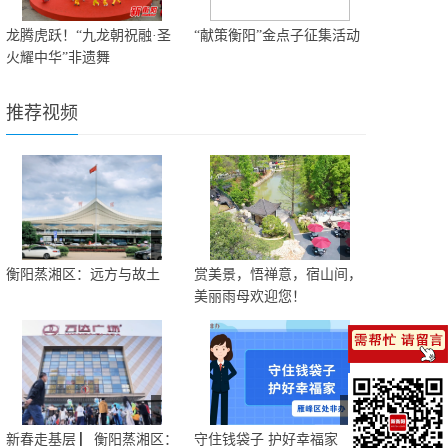
龙腾虎跃！“九龙朝祝融·圣
“献策衡阳”金点子征集活动
火耀中华”非遗舞
推荐视频
衡阳蒸湘区：远方与故土
赏美景，悟禅意，宿山间，
美丽雨母欢迎您！
新春走基层 ▏衡阳蒸湘区：
守住钱袋子 护好幸福家