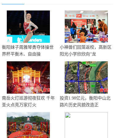
衡阳妹子周雅琴勇夺体操世
小神兽们回笼返校，高新区
界杯平衡木、自由操
阳光小学欣欣向“龙
南岳火灯巡游彻夜狂欢 千年
投资1.98亿元，衡阳中山北
圣火点亮万家灯火
路片历史风貌改造正