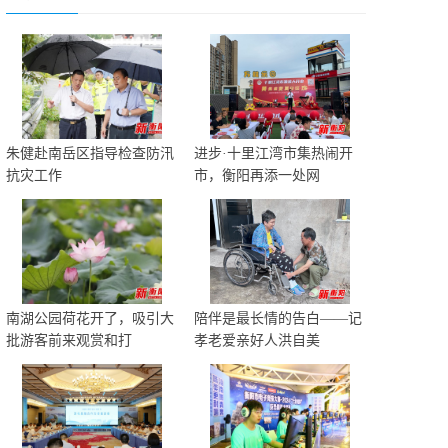
朱健赴南岳区指导检查防汛
进步·十里江湾市集热闹开
抗灾工作
市，衡阳再添一处网
南湖公园荷花开了，吸引大
陪伴是最长情的告白——记
批游客前来观赏和打
孝老爱亲好人洪自美