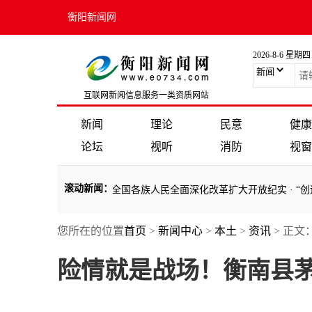
衡阳新闻网
2026-8-6 星期四
互联网新闻信息服务一类资质网站
新闻
理论
民意
健康
论坛
视听
消防
视窗
滚动新闻
：
记带领全党全军全国各族人民全面深化改革扩大开放纪实
·
“创造出无愧
您所在的位置
首页
>
新闻中心
>
本土
>
资讯
> 正文
记带领全党全军全国各族人民全面深化改革扩大开放纪实
·
“创造出无愧
险情就是战场！衡南县