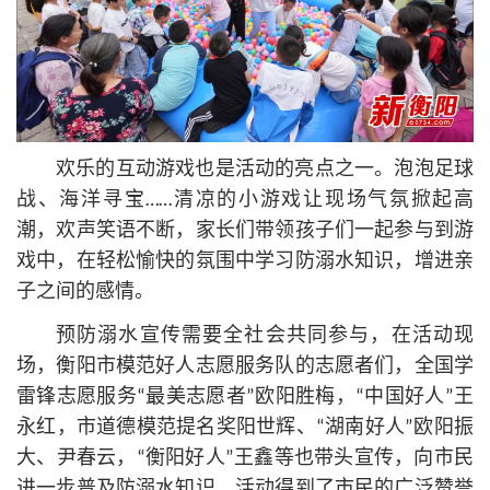
欢乐的互动游戏也是活动的亮点之一。泡泡足球
战、海洋寻宝……清凉的小游戏让现场气氛掀起高
潮，欢声笑语不断，家长们带领孩子们一起参与到游
戏中，在轻松愉快的氛围中学习防溺水知识，增进亲
子之间的感情。
预防溺水宣传需要全社会共同参与，在活动现
场，衡阳市模范好人志愿服务队的志愿者们，全国学
雷锋志愿服务“最美志愿者”欧阳胜梅，“中国好人”王
永红，市道德模范提名奖阳世辉、“湖南好人”欧阳振
大、尹春云，“衡阳好人”王鑫等也带头宣传，向市民
进一步普及防溺水知识。活动得到了市民的广泛赞誉