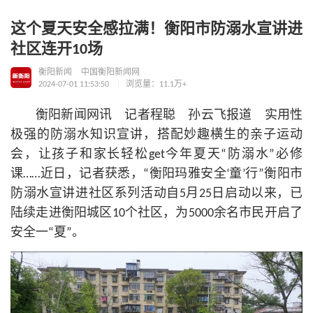
这个夏天安全感拉满！衡阳市防溺水宣讲进
社区连开10场
衡阳新闻
中国衡阳新闻网
2024-07-01 11:53:50
浏览量：11.1万+
衡阳新闻网讯 记者程聪 孙云飞报道 实用性
极强的防溺水知识宣讲，搭配妙趣横生的亲子运动
会，让孩子和家长轻松get今年夏天“防溺水”必修
课……近日，记者获悉，“衡阳玛雅安全‘童’行”衡阳市
防溺水宣讲进社区系列活动自5月25日启动以来，已
陆续走进衡阳城区10个社区，为5000余名市民开启了
安全一“夏”。