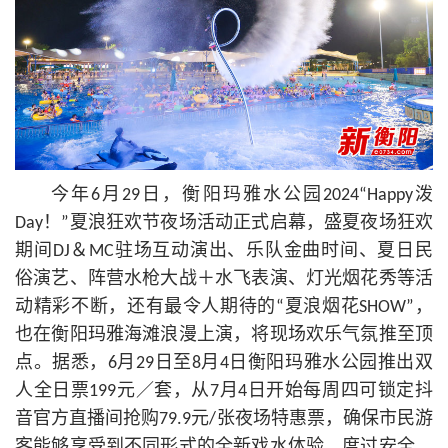
今年6月29日，衡阳玛雅水公园2024“Happy泼
Day！”夏浪狂欢节夜场活动正式启幕，盛夏夜场狂欢
期间DJ＆MC驻场互动演出、乐队金曲时间、夏日民
俗演艺、阵营水枪大战＋水飞表演、灯光烟花秀等活
动精彩不断，还有最令人期待的“夏浪烟花SHOW”，
也在衡阳玛雅海滩浪漫上演，将现场欢乐气氛推至顶
点。据悉，6月29日至8月4日衡阳玛雅水公园推出双
人全日票199元／套，从7月4日开始每周四可锁定抖
音官方直播间抢购79.9元/张夜场特惠票，确保市民游
客能够享受到不同形式的全新戏水体验，度过安全、