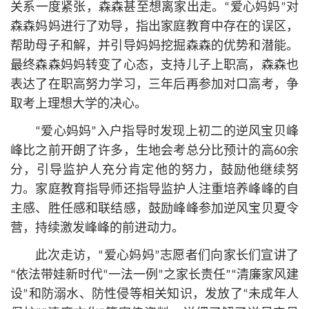
关系一度紧张，森森甚至想离家出走。“爱心妈妈”对
森森妈妈进行了劝导，指出家庭教育中存在的误区，
帮助母子和解，并引导妈妈挖掘森森的优势和潜能。
最终森森妈妈转变了心态，支持儿子上职高，森森也
表达了在职高努力学习，三年后再参加对口高考，争
取考上理想大学的决心。
“爱心妈妈”入户指导时发现上初二的逆风宝贝峰
峰比之前开朗了许多，生地会考总分比预计的高60余
分，引导监护人充分肯定他的努力，鼓励他继续努
力。家庭教育指导师还指导监护人注重培养峰峰的自
主感、胜任感和联结感，鼓励峰峰参加逆风宝贝夏令
营，持续激发峰峰的前进动力。
此次走访，“爱心妈妈”志愿者们向家长们宣讲了
“依法带娃新时代“一法一例”之家长责任”“清廉家风建
设”和防溺水、防性侵等相关知识，发放了“未成年人