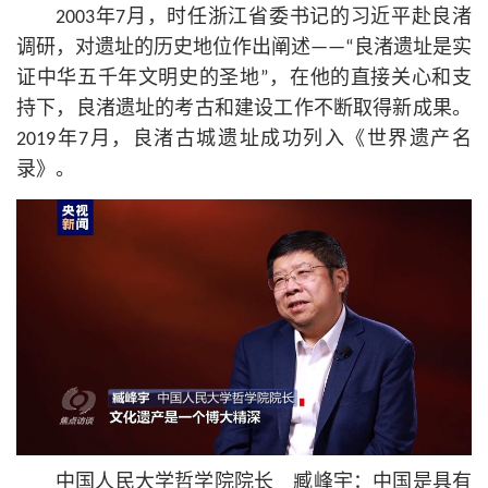
2003年7月，时任浙江省委
书记
的习
近平
赴良渚
调研，对遗址的历史地位作出阐述——“良渚遗址是实
证中华五千年文明史的圣地”，在他的直接关心和支
持下，良渚遗址的考古和建设工作不断取得新成果。
2019年7月，良渚古城遗址成功列入《世界遗产名
录》。
中国人民大学哲学院院长 臧峰宇：中国是具有