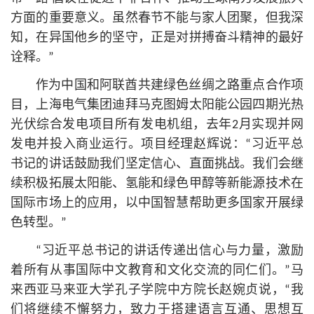
方面的重要意义。虽然春节不能与家人团聚，但我深
知，在异国他乡的坚守，正是对拼搏奋斗精神的最好
诠释。”
作为中国和阿联酋共建绿色丝绸之路重点合作项
目，上海电气集团迪拜马克图姆太阳能公园四期光热
光伏综合发电项目所有发电机组，去年2月实现并网
发电并投入商业运行。项目经理赵辉说：“习
近平
总
书记
的讲话鼓励我们坚定信心、直面挑战。我们会继
续积极拓展太阳能、氢能和绿色甲醇等新能源技术在
国际市场上的应用，以中国智慧帮助更多国家开展绿
色转型。”
“习
近平
总
书记
的讲话传递出信心与力量，激励
着所有从事国际中文教育和文化交流的同仁们。”马
来西亚马来亚大学孔子学院中方院长赵婉贞说，“我
们将继续不懈努力，致力于搭建语言互通、思想互