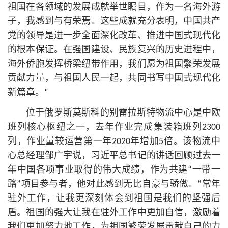
祖国在各领域的发展成就举世瞩目，作为一名海外游
子，我感到与有荣焉。这些成就充分表明，中国共产
党的领导是进一步全面深化改革、推进中国式现代化
的根本保证。在强国建设、民族复兴的历史进程中，
海外侨胞发挥桥梁纽带作用，我们愿为祖国繁荣发展
贡献力量，与祖国人民一起，共同书写中国式现代化
新篇章。”
位于俄罗斯莫斯科的别雷拉斯特物流中心是中欧
班列
核心
枢纽之一，去年作业完成集装箱班列2300
列，作业量较运营第一年2020年增加5倍。该物流中
心总经理邹广宇说，习
近平
总
书记
的讲话回顾过去一
年中国各项事业取得的伟大成绩，作为共建“一带一
路”项目参与者，他对此感到无比自豪与骄傲。“常年
驻外工作，让我更深刻体会到祖国是我们的坚强后
盾。祖国的强大让我在驻外工作中更加自信，激励着
我们更加努力地工作，为祖国繁荣发展贡献自己的力