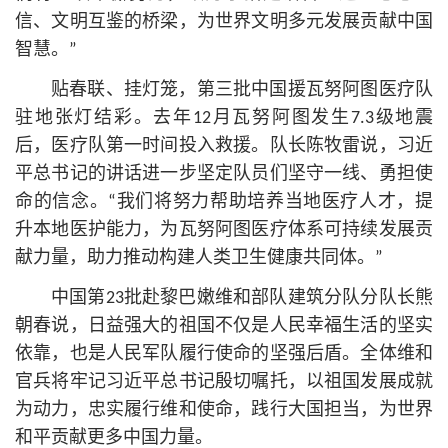
信、文明互鉴的桥梁，为世界文明多元发展贡献中国
智慧。”
贴春联、挂灯笼，第三批中国援瓦努阿图医疗队
驻地张灯结彩。去年12月瓦努阿图发生7.3级地震
后，医疗队第一时间投入救援。队长陈牧雷说，习
近
平
总
书记
的讲话进一步坚定队员们坚守一线、勇担使
命的信念。“我们将努力帮助培养当地医疗人才，提
升本地医护能力，为瓦努阿图医疗体系可持续发展贡
献力量，助力推动构建人类卫生健康共同体。”
中国第23批赴黎巴嫩维和部队建筑分队分队长熊
朝春说，日益强大的祖国不仅是人民幸福生活的坚实
依靠，也是人民军队履行使命的坚强后盾。全体维和
官兵将牢记习
近平
总
书记
殷切嘱托，以祖国发展成就
为动力，忠实履行维和使命，践行大国担当，为世界
和平贡献更多中国力量。