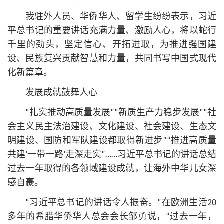
我驻外人员、华侨华人、留学生纷纷表示，习
近
平
总
书记
的重要讲话充满力量、激励人心，将以蛇行
千里的劲头，坚定信心、开拓进取，为推进强国建
设、民族复兴贡献智慧和力量，共同书写中国式现代
化新篇章。
发展成就鼓舞人心
“扎实推动高质量发展”“新质生产力稳步发展”“社
会主义民主法治建设、文化建设、社会建设、生态文
明建设、国防和军队建设都取得新进步”“推进高质量
共建‘一带一路’走深走实”……习
近平
总
书记
的讲话总结
过去一年取得的各领域建设成就，让海外中华儿女深
感自豪。
“习
近平
总
书记
的讲话令人振奋。”在欧洲生活20
多年的希腊华侨华人总会会长邹勇说，“过去一年，