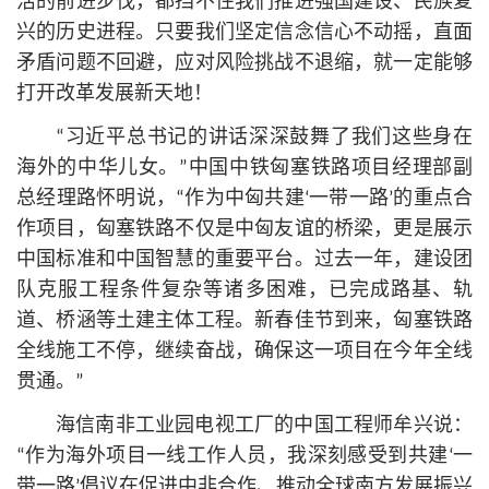
活的前进步伐，都挡不住我们推进强国建设、民族复
兴的历史进程。只要我们坚定信念信心不动摇，直面
矛盾问题不回避，应对风险挑战不退缩，就一定能够
打开改革发展新天地！
“习
近平
总
书记
的讲话深深鼓舞了我们这些身在
海外的中华儿女。”中国中铁匈塞铁路项目经理部副
总经理路怀明说，“作为中匈共建‘一带一路’的重点合
作项目，匈塞铁路不仅是中匈友谊的桥梁，更是展示
中国标准和中国智慧的重要平台。过去一年，建设团
队克服工程条件复杂等诸多困难，已完成路基、轨
道、桥涵等土建主体工程。新春佳节到来，匈塞铁路
全线施工不停，继续奋战，确保这一项目在今年全线
贯通。”
海信南非工业园电视工厂的中国工程师牟兴说：
“作为海外项目一线工作人员，我深刻感受到共建‘一
带一路’倡议在促进中非合作、推动全球南方发展振兴