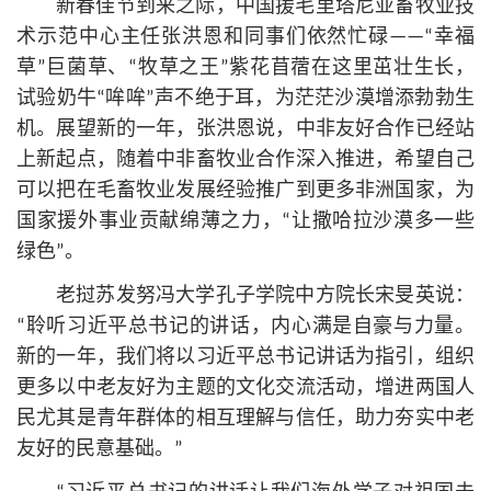
新春佳节到来之际，中国援毛里塔尼亚畜牧业技
术示范中心主任张洪恩和同事们依然忙碌——“幸福
草”巨菌草、“牧草之王”紫花苜蓿在这里茁壮生长，
试验奶牛“哞哞”声不绝于耳，为茫茫沙漠增添勃勃生
机。展望新的一年，张洪恩说，中非友好合作已经站
上新起点，随着中非畜牧业合作深入推进，希望自己
可以把在毛畜牧业发展经验推广到更多非洲国家，为
国家援外事业贡献绵薄之力，“让撒哈拉沙漠多一些
绿色”。
老挝苏发努冯大学孔子学院中方院长宋旻英说：
“聆听习
近平
总
书记
的讲话，内心满是自豪与力量。
新的一年，我们将以习
近平
总
书记
讲话为指引，组织
更多以中老友好为主题的文化交流活动，增进两国人
民尤其是青年群体的相互理解与信任，助力夯实中老
友好的民意基础。”