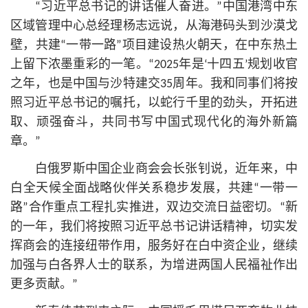
“习
近平
总
书记
的讲话催人奋进。”中国港湾中东
区域管理中心总经理杨志远说，从海港码头到沙漠戈
壁，共建“一带一路”项目建设热火朝天，在中东热土
上留下浓墨重彩的一笔。“2025年是‘十四五’规划收官
之年，也是中国与沙特建交35周年。我和同事们将按
照习
近平
总
书记
的嘱托，以蛇行千里的劲头，开拓进
取、顽强奋斗，共同书写中国式现代化的海外新篇
章。”
白俄罗斯中国企业商会会长张钊说，近年来，中
白全天候全面战略伙伴关系稳步发展，共建“一带一
路”合作重点工程扎实推进，双边交流日益密切。“新
的一年，我们将按照习
近平
总
书记
讲话精神，切实发
挥商会的连接纽带作用，服务好在白中资企业，继续
加强与白各界人士的联系，为增进两国人民福祉作出
更多贡献。”