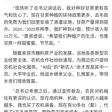
“现场听了总
书记
讲话后，我对种好甘蔗更有底
气和信心了。现在甘蔗种植的扶持政策更多，去年政
府免费为我们田里安装了滴灌设施，甘蔗产量得到提
升。2024／2025年榨季，我扩种到67亩，预计收入有
15万元。”莫崇虚说，“希望我们种植户的生活，也像
甘蔗一样甜蜜蜜、节节高。”
随着来宾市糖料蔗产业的发展，当地各类新型农
业经营主体、农机合作社纷纷涌现，为周边农户提供
农机社会化服务。“90后”的“新农人”余才库是其中一
员。大学毕业后，他返乡继承父业，扎根家乡，带领
乡亲们增收致富。
“总
书记
考察之后，通过宣传普及，农民对机械
化有更深的认识，现在用机种、机收、机管的人越来
越多。我也买了农机装备，现在有50多台（套），代