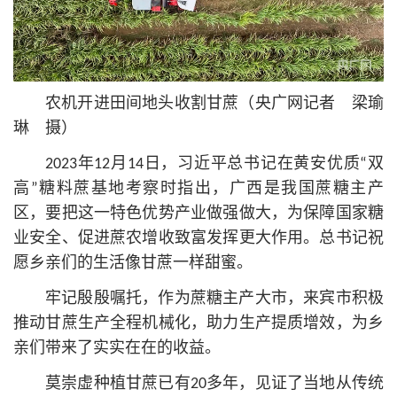
农机开进田间地头收割甘蔗（央广网记者 梁瑜
琳 摄）
2023年12月14日，习
近平
总
书记
在黄安优质“双
高”糖料蔗基地考察时指出，广西是我国蔗糖主产
区，要把这一特色优势产业做强做大，为保障国家糖
业安全、促进蔗农增收致富发挥更大作用。总
书记
祝
愿乡亲们的生活像甘蔗一样甜蜜。
牢记殷殷嘱托，作为蔗糖主产大市，来宾市积极
推动甘蔗生产全程机械化，助力生产提质增效，为乡
亲们带来了实实在在的收益。
莫崇虚种植甘蔗已有20多年，见证了当地从传统