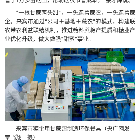
管了1万多亩蔗田，帮助蔗农节省成本。”余才库说。
“一根甘蔗两头甜”，一头连着蔗农，一头连着蔗
企。来宾市通过“公司＋基地＋蔗农”的模式，构建联
农带农利益联结机制，推进糖料蔗稳产提质和糖业产
业优化升级，做大做强“甜蜜”事业。
来宾市糖企用甘蔗渣制造环保餐具（央广网发
覃飞翔 摄）