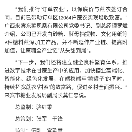
“我们推行‘订单农业’，以保底价与蔗农签订合
同，目前已带动订单区12064户蔗农实现增收致富。”
广西来宾东糖凤凰有限公司党委
书记
、副总经理罗斌
介绍，公司已开发白砂糖、酵母抽提物、文化用纸等
9种糖料蔗深加工产品，并不断延伸产业链、提高附
加值，让蔗糖全产业链“从头甜到尾”。
“下一步，我们还将建立健全良种繁育体系，推
进数字技术在甘蔗生产中的应用，加快糖业高端化、
智能化、绿色化发展，在端稳端牢‘糖罐子’的同时，
持续拓宽蔗农‘甜蜜’的致富路，促进乡村全面振兴。”
来宾市糖业发展局副局长莫仁忠说。
总监制：骆红秉
总策划：张军 于锋
监制：伍刚 宫歆慧