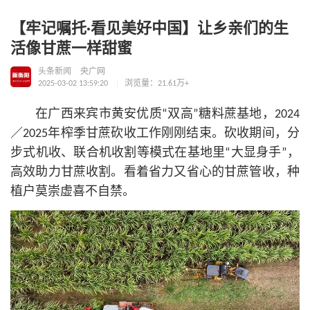
【牢记嘱托·看见美好中国】让乡亲们的生
活像甘蔗一样甜蜜
头条新闻
央广网
2025-03-02 13:59:20
浏览量：21.61万+
在广西来宾市黄安优质“双高”糖料蔗基地，2024
／2025年榨季甘蔗砍收工作刚刚结束。砍收期间，分
步式机收、联合机收割等模式在基地里“大显身手”，
高效助力甘蔗收割。看着省力又省心的甘蔗管收，种
植户莫崇虚喜不自禁。