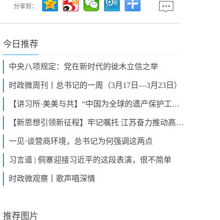
分享到：
今日推荐
中央八项规定：党在新时代的徙木立信之举
时政微周刊丨总书记的一周（3月17日—3月23日）
【讲习所·美美与共】“中国为全球的遗产保护工作树立了榜样”
【新思想引领新征程】牢记嘱托 江苏奋力推动高质量发展
一见·谈营商环境，总书记为何强调这两点
习言道 | 侗寨迎接习近平的这段表演，很不简单
时政微观察丨歌声唱深情
推荐图片