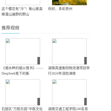
这个樱花有“冷”！衡山紫盖
你好，多彩贵州
峰漫山遍野的野山
推荐视频
《湘水畔的烟火情书》——
湖南高速衡阳物流港项目举
DeepSeek笔下的衡
行2024年消防演练
石鼓区“万胜乐园”中医文化
湖南交通工程学院240名青