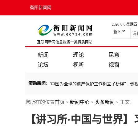
衡阳新闻网
2026-8-6 星期四
互联网新闻信息服务一类资质网站
新闻
理论
民意
论坛
视听
视窗
滚动新闻
：
习所·美美与共】“中国为全球的遗产保护工作树立了榜样”
·
壹视界·微视
您所在的位置
首页
>
新闻中心
>
头条新闻
> 正文：
习所·美美与共】“中国为全球的遗产保护工作树立了榜样”
·
壹视界·微视
【讲习所·中国与世界】