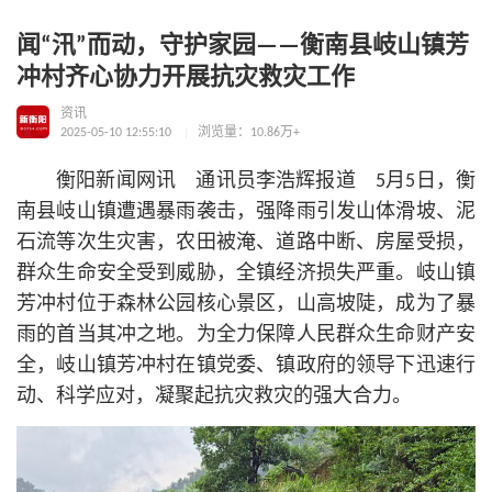
闻“汛”而动，守护家园——衡南县岐山镇芳
冲村齐心协力开展抗灾救灾工作
资讯
2025-05-10 12:55:10
浏览量：10.86万+
衡阳新闻网讯 通讯员李浩辉报道 5月5日，衡
南县岐山镇遭遇暴雨袭击，强降雨引发山体滑坡、泥
石流等次生灾害，农田被淹、道路中断、房屋受损，
群众生命安全受到威胁，全镇经济损失严重。岐山镇
芳冲村位于森林公园核心景区，山高坡陡，成为了暴
雨的首当其冲之地。为全力保障人民群众生命财产安
全，岐山镇芳冲村在镇党委、镇政府的领导下迅速行
动、科学应对，凝聚起抗灾救灾的强大合力。