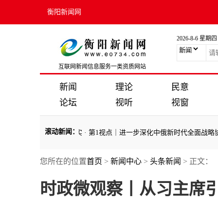
衡阳新闻网
2026-8-6 星期四
互联网新闻信息服务一类资质网站
新闻
理论
民意
论坛
视听
视窗
滚动新闻
：
八十周年庆典纪实
·
第1视点｜进一步深化中俄新时代全面战略协作伙伴关
您所在的位置
首页
>
新闻中心
>
头条新闻
> 正文：
八十周年庆典纪实
·
第1视点｜进一步深化中俄新时代全面战略协作伙伴关
时政微观察丨从习主席