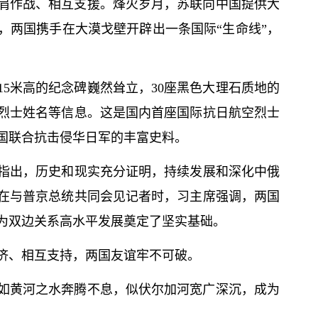
肩作战、相互支援。烽火岁月，苏联向中国提供大
，两国携手在大漠戈壁开辟出一条国际“生命线”，
5米高的纪念碑巍然耸立，30座黑色大理石质地的
烈士姓名等信息。这是国内首座国际抗日航空烈士
国联合抗击侵华日军的丰富史料。
指出，历史和现实充分证明，持续发展和深化中俄
在与普京总统共同会见记者时，习主席强调，两国
为双边关系高水平发展奠定了坚实基础。
济、相互支持，两国友谊牢不可破。
如黄河之水奔腾不息，似伏尔加河宽广深沉，成为