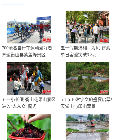
700余名自行车运动爱好者
五一假期爆棚，湘见·建湘
齐聚衡山县紫盖峰景区
单日客流突破3.8万
五一小长假 衡山花果山景区
5.1-5.10常宁文旅盛宴启幕!
进入“人从众”模式
天堂山与印山双景