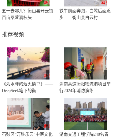
五一去哪儿？衡山县开云镇
铁牛前面奔跑，白鹭后面踱
百亩桑葚满枝头
步——衡山县白云村
推荐视频
《湘水畔的烟火情书》——
湖南高速衡阳物流港项目举
DeepSeek笔下的衡
行2024年消防演练
石鼓区“万胜乐园”中医文化
湖南交通工程学院240名青