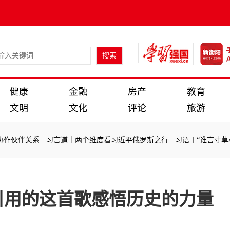
健康
金融
房产
教育
文明
文化
评论
旅游
系
·
习言道｜两个维度看习近平俄罗斯之行
·
习语丨“谁言寸草心，报得三
系
·
习言道｜两个维度看习近平俄罗斯之行
·
习语丨“谁言寸草心，报得三
引用的这首歌感悟历史的力量