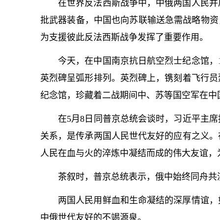
在世界反法西斯战争中，中俄两国人民并
批武器装备，中国也向苏联输送急需战略物资
为支援彼此反法西斯战争发挥了重要作用。
今天，在中国南京抗日航空烈士纪念馆，1
英烈碑呈弧形排列。英烈碑上，镌刻着飞行员
纪念馆，珍藏着二战期间中、苏等国空军在中
在5月8日同普京总统会谈时，习
近平
主席
关系，是传承两国人民世代友好的应有之义。
人民在血与火的淬炼中凝结而成的伟大友谊，
茶叙时，普京总统表示，俄中始终同舟共
两国人民用鲜血和生命凝结的深厚情谊，
中俄世代友好的不竭源泉。