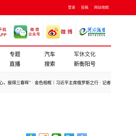
登录
投稿
网站地图
专题
汽车
军休文化
直播
搜索
新衡阳号
春晖”
·
金色相框｜习近平主席俄罗斯之行
·
记者手记｜一条越走越宽广
春晖”
·
金色相框｜习近平主席俄罗斯之行
·
记者手记｜一条越走越宽广