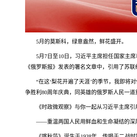
5月的莫斯科，绿意盎然，鲜花盛开。
5月7日至10日，习
近平
主席担任国家主席
《俄罗斯报》发表的署名文章中，引用了苏联
“在这‘梨花开遍了天涯’的季节，我即将
争胜利80周年庆典，同英雄的俄罗斯人民一道
《时政微观察》与你一起从习
近平
主席引
——重温两国人民用鲜血和生命凝结的深
《喀秋莎》诞生于1938年，传唱于二战