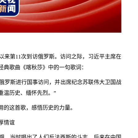
以来第11次到访俄罗斯。访问之际，习
近平
主席在
经典歌曲《喀秋莎》中的一句歌词：
对俄罗斯进行国事访问，并出席纪念苏联伟大卫国战
重温历史、缅怀先烈。”
用的这首歌，感悟历史的力量。
厚情谊
时期，当时唱出了人们反法西斯的斗志，后来在中国