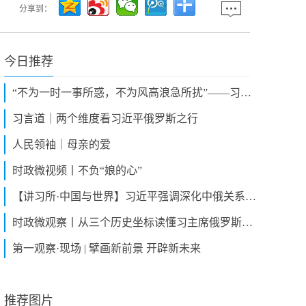
分享到：
今日推荐
“不为一时一事所惑，不为风高浪急所扰”——习近平主席对俄罗斯进行国事访问并出席纪念苏联伟大卫国战争胜利八十周年庆典纪实
习言道｜两个维度看习近平俄罗斯之行
人民领袖｜母亲的爱
时政微视频丨不负“娘的心”
【讲习所·中国与世界】习近平强调深化中俄关系是应有之义、必然选择、时代呼唤
时政微观察丨从三个历史坐标读懂习主席俄罗斯之行
第一观察·现场 | 擘画新前景 开辟新未来
推荐图片