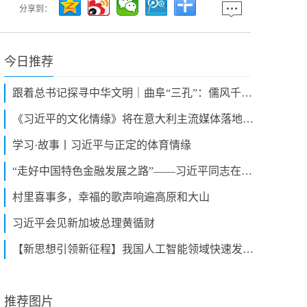
分享到：
今日推荐
跟着总书记探寻中华文明｜曲阜“三孔”：儒风千载 古为今用
《习近平的文化情缘》将在意大利主流媒体落地播出
学习·故事丨习近平与正定的体育情缘
“走好中国特色金融发展之路”——习近平同志在福建金融论述和实践启示
村里喜事多，幸福的歌声响遍高原和大山
习近平会见新加坡总理黄循财
【新思想引领新征程】我国人工智能领域快速发展 为高质量发展注入新动能
推荐图片