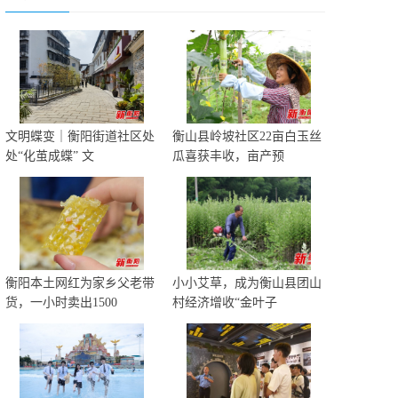
文明蝶变｜衡阳街道社区处
衡山县岭坡社区22亩白玉丝
处“化茧成蝶” 文
瓜喜获丰收，亩产预
衡阳本土网红为家乡父老带
小小艾草，成为衡山县团山
货，一小时卖出1500
村经济增收“金叶子