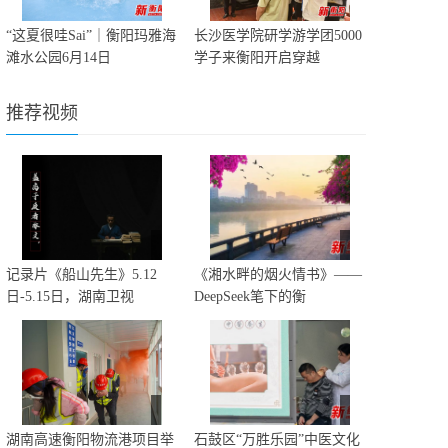
“这夏很哇Sai”｜衡阳玛雅海
长沙医学院研学游学团5000
滩水公园6月14日
学子来衡阳开启穿越
推荐视频
记录片《船山先生》5.12
《湘水畔的烟火情书》——
日-5.15日，湖南卫视
DeepSeek笔下的衡
湖南高速衡阳物流港项目举
石鼓区“万胜乐园”中医文化