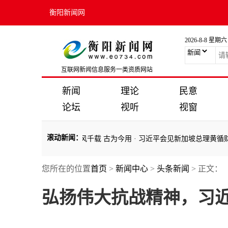
衡阳新闻网
2026-8-8 星期六
互联网新闻信息服务一类资质网站
新闻
理论
民意
论坛
视听
视窗
滚动新闻
：
阜“三孔”：儒风千载 古为今用
·
习近平会见新加坡总理黄循财
·
《习近
您所在的位置
首页
>
新闻中心
>
头条新闻
> 正文：
阜“三孔”：儒风千载 古为今用
·
习近平会见新加坡总理黄循财
·
《习近
弘扬伟大抗战精神，习