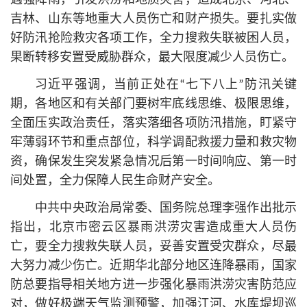
遇强降雨，引发洪涝和地质灾害，造成北京、河北、
吉林、山东等地重大人员伤亡和财产损失。要扎实做
好防汛抢险救灾各项工作，全力搜救失联被困人员，
果断转移安置受威胁群众，最大限度减少人员伤亡。
习
近平
强调，当前正处在“七下八上”防汛关键
期，各地区和有关部门要树牢底线思维、极限思维，
全面压实政治责任，落实落细各项防汛措施，盯紧守
牢薄弱环节和重点部位，科学调配救援力量和救灾物
资，确保发生突发紧急情况后第一时间响应、第一时
间处置，全力保障人民生命财产安全。
中共中央政治局常委、国务院总理李强作出批示
指出，北京市密云区暴雨洪涝灾害造成重大人员伤
亡，要全力搜救失联人员，妥善安置受灾群众，尽最
大努力减少伤亡。近期华北部分地区连降暴雨，国家
防总要指导相关地方进一步强化暴雨洪涝灾害防范应
对，做好极端天气监测预警，加强江河、水库堤坝巡