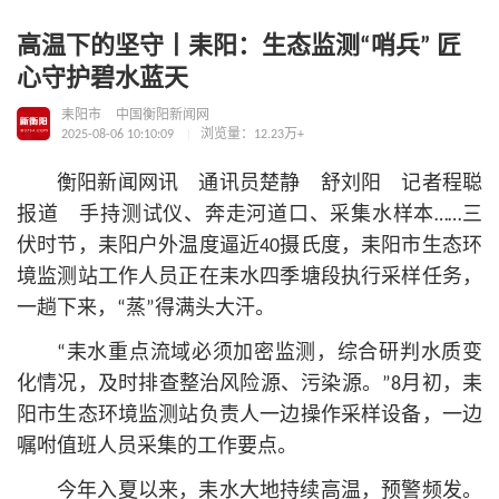
高温下的坚守丨耒阳：生态监测“哨兵” 匠
心守护碧水蓝天
耒阳市
中国衡阳新闻网
2025-08-06 10:10:09
浏览量：12.23万+
衡阳新闻网讯 通讯员楚静 舒刘阳 记者程聪
报道 手持测试仪、奔走河道口、采集水样本……三
伏时节，耒阳户外温度逼近40摄氏度，耒阳市生态环
境监测站工作人员正在耒水四季塘段执行采样任务，
一趟下来，“蒸”得满头大汗。
“耒水重点流域必须加密监测，综合研判水质变
化情况，及时排查整治风险源、污染源。”8月初，耒
阳市生态环境监测站负责人一边操作采样设备，一边
嘱咐值班人员采集的工作要点。
今年入夏以来，耒水大地持续高温，预警频发。