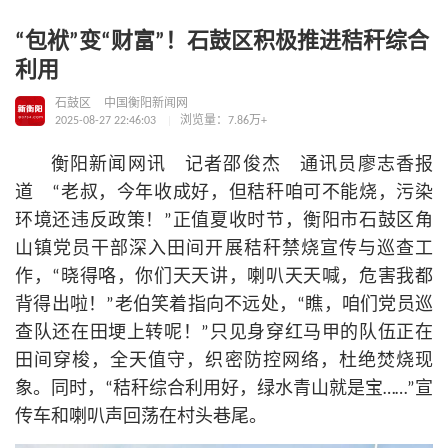
“包袱”变“财富”！石鼓区积极推进秸秆综合
利用
石鼓区
中国衡阳新闻网
2025-08-27 22:46:03
浏览量：7.86万+
衡阳新闻网讯 记者邵俊杰 通讯员廖志香报
道 “老叔，今年收成好，但秸秆咱可不能烧，污染
环境还违反政策！”正值夏收时节，衡阳市石鼓区角
山镇党员干部深入田间开展秸秆禁烧宣传与巡查工
作，“晓得咯，你们天天讲，喇叭天天喊，危害我都
背得出啦！”老伯笑着指向不远处，“瞧，咱们党员巡
查队还在田埂上转呢！”只见身穿红马甲的队伍正在
田间穿梭，全天值守，织密防控网络，杜绝焚烧现
象。同时，“秸秆综合利用好，绿水青山就是宝……”宣
传车和喇叭声回荡在村头巷尾。