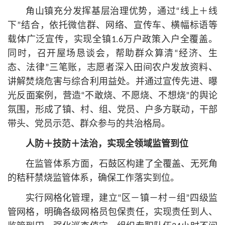
角山镇充分发挥基层治理优势，通过“线上＋线
下”结合，依托微信群、网络、宣传车、横幅标语等
载体广泛宣传，实现全镇1.6万户政策入户全覆盖。
同时，召开屋场恳谈会，帮助群众算清“经济、生
态、法律”三笔账，志愿者深入田间农户发放资料、
讲解焚烧危害与综合利用益处。并通过宣传先进、曝
光反面案例，营造“不敢烧、不愿烧、不想烧”的舆论
氛围，形成了镇、村、组、党员、户多方联动，干部
带头、党员示范、群众参与的共治格局。
人防＋技防＋法治，实现全领域监管到位
在监管体系方面，石鼓区构建了全覆盖、无死角
的秸秆禁烧监管体系，确保工作落实到位。
实行网格化管理，建立“区－镇－村－组”四级监
管网格，明确各级网格员包保责任，实现责任到人、