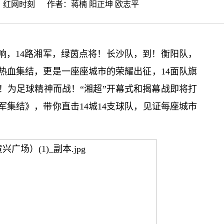
：
红网时刻
作者：蒋楠 阳正坤 欧志平
响，14路湘军，绿茵点将！长沙队，到！衡阳队，
热血集结，更是一座座城市的荣耀出征，14面队旗
！为足球精神而战！“湘超”开幕式和揭幕战即将打
军集结》，带你直击14城14支球队，见证每座城市