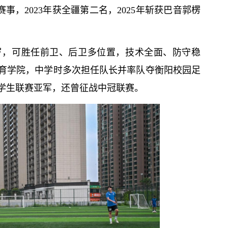
事，2023年获全疆第二名，2025年斩获巴音郭楞
岁，可胜任前卫、后卫多位置，技术全面、防守稳
育学院，中学时多次担任队长并率队夺衡阳校园足
学生联赛亚军，还曾征战中冠联赛。