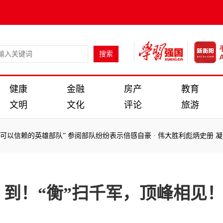
健康
金融
房产
教育
文明
文化
评论
旅游
赖的英雄部队” 参阅部队纷纷表示倍感自豪
·
伟大胜利彪炳史册 凝心聚
赖的英雄部队” 参阅部队纷纷表示倍感自豪
·
伟大胜利彪炳史册 凝心聚
，到！“衡”扫千军，顶峰相见