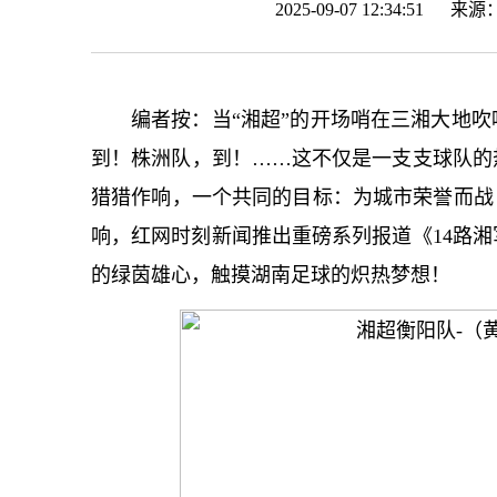
2025-09-07 12:34:51 来源
编者按：当“湘超”的开场哨在三湘大地吹
到！株洲队，到！……这不仅是一支支球队的
猎猎作响，一个共同的目标：为城市荣誉而战
响，红网时刻新闻推出重磅系列报道《14路湘
的绿茵雄心，触摸湖南足球的炽热梦想！