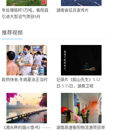
年处理秸秆5万吨，衡阳县
湖南省征兵宣传片
引进大型沼气项目9月
推荐视频
趁热快来,冬病夏治正当时
记录片《船山先生》5.12
日-5.15日，湖南卫视
《湘水畔的烟火情书》——
湖南高速衡阳物流港项目举