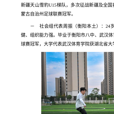
新疆天山雪豹U15梯队，多次征战新疆及全国赛
蒙古自治州足球联赛冠军。
－ 社会组代表周振（衡阳本土）：24
健、组织能力强。毕业于衡阳市八中、武汉体
球赛冠军，大学代表武汉体育学院获湖北省大