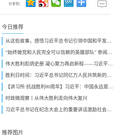
分享到：
今日推荐
从这些故事，感悟习近平总书记引领中国和平发展的时代启示
“始终做党和人民完全可以信赖的英雄部队” 参阅部队纷纷表示倍感自豪
伟大胜利彪炳史册 凝心聚力再启新程——习近平总书记在纪念大会上的重要讲话引发热烈反响
胜利日时间：习近平总书记同亿万人民共筑新的家国记忆
【讲习所·抗战胜利80周年】习近平：中国永远是世界的和平力量、稳定力量、进步力量
时政微观察丨从伟大胜利走向伟大复兴
习近平总书记在纪念大会上的重要讲话激励社会各界踔厉奋发勇毅前行
推荐图片