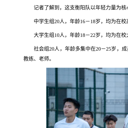
记者了解到，这支衡阳队以年轻力量为
核
中学生组20人，年龄16－18岁，均为在
大学生组10人，年龄18－22岁，均为在
社会组20人，年龄多集中在20－25岁
教练、老师。