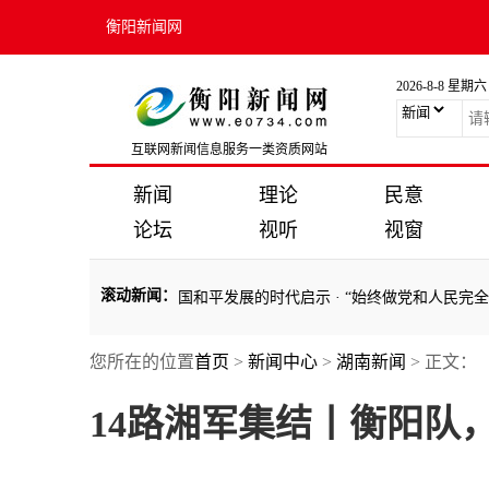
衡阳新闻网
2026-8-8 星期六
互联网新闻信息服务一类资质网站
新闻
理论
民意
论坛
视听
视窗
滚动新闻
：
习近平总书记引领中国和平发展的时代启示
·
“始终做党和人民完全可以信
您所在的位置
首页
>
新闻中心
>
湖南新闻
> 正文：
习近平总书记引领中国和平发展的时代启示
·
“始终做党和人民完全可以信
14路湘军集结丨衡阳队