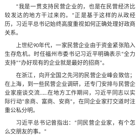
“我是一贯支持民营企业的，也是在民营经济比
较发达的地方干过来的。”正是基于这样的从政经
历，习
近平
总
书记
始终高度重视如何正确处理好政商
关系。
上世纪90年代，一家民营企业由于资金紧张陷入
生存危机。时任福州市委
书记
习
近平
明确表示“全力
支持”“办好现有的企业就是最好的招商”。
在浙江，向开全国之先河的民营企业峰会致信；
在上海，到一些民营企业调研，还专门安排与民营企
业家座谈交流……在地方工作期间，习
近平
同志以实
际行动“亲商、富商、安商”，在同企业家打交道时注
重公私分明。
习
近平
总
书记
曾指出：“同民营企业家，有个怎
么交朋友的事。”