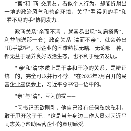
“官”和“商”交朋友，看似个人行为，却能折射出
一地的政治风气和营商环境，关乎“看得见的手”和
“看不见的手”协同发力。
政商关系“亲而不清”，就容易出现“勾肩搭背”、
利益输送那一套；政商关系“清而不亲”，就会养出
“甩手掌柜”，对企业的困难熟视无睹。无论哪一种，
都无益于涵养良好政治生态，也不利于经济发展。
“‘亲’和‘清’本质上是干事和干净的关系，是辩证
统一的，完全可以并行不悖。”在2025年2月召开的民
营企业座谈会上，习
近平
总
书记
一语中的。
“亲”与“清”，互为前提——
“习
书记
无欲则刚，他自己没有任何私欲私利，
敢于甩开膀子干。”这是当年身边工作人员对习
近平
同志关心帮助民营企业的真切感受。