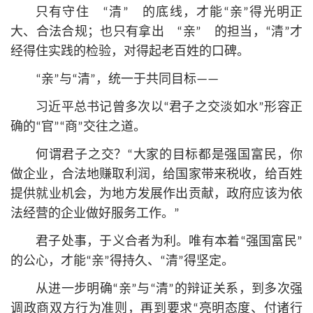
只有守住 “清” 的底线，才能“亲”得光明正
大、合法合规；也只有拿出 “亲” 的担当，“清”才
经得住实践的检验，对得起老百姓的口碑。
“亲”与“清”，统一于共同目标——
习
近平
总
书记
曾多次以“君子之交淡如水”形容正
确的“官”“商”交往之道。
何谓君子之交？“大家的目标都是强国富民，你
做企业，合法地赚取利润，给国家带来税收，给百姓
提供就业机会，为地方发展作出贡献，政府应该为依
法经营的企业做好服务工作。”
君子处事，于义合者为利。唯有本着“强国富民”
的公心，才能“亲”得持久、“清”得坚定。
从进一步明确“亲”与“清”的辩证关系，到多次强
调政商双方行为准则，再到要求“亮明态度、付诸行