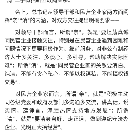
“清”二字概括新型政商关系。
会上，
总
书记
从领导干部和民营企业家两方面阐
释“亲”“清”的内涵，对双方交往提出明确要求——
对领导干部而言，所谓“亲”，就是“要坦荡真诚
同民营企业接触交往，特别是在民营企业遇到困难和
问题情况下更要积极作为、靠前服务，对非公有制经
济人士多关注、多谈心、多引导，帮助解决实际困
难”；所谓“清”，就是“同民营企业家的关系要清白、
纯洁，不能有贪心私心，不能以权谋私，不能搞权钱
交易”。
对民营企业家而言，所谓“亲”，就是“积极主动
同各级党委和政府及部门多沟通多交流，讲真话，说
实情，建诤言，满腔热情支持地方发展”；所谓
“清”，就是“要洁身自好、走正道，做到遵纪守法办
企业、光明正大搞经营”。