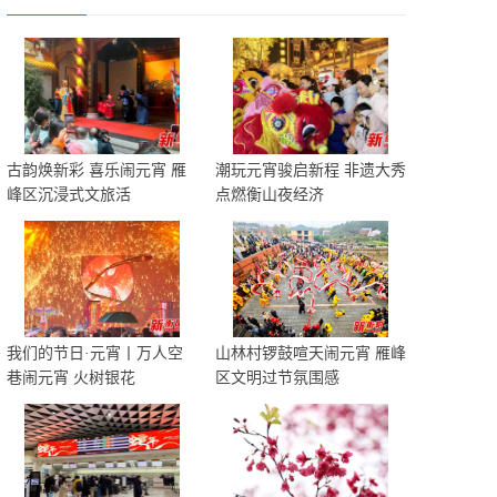
古韵焕新彩 喜乐闹元宵 雁
潮玩元宵骏启新程 非遗大秀
峰区沉浸式文旅活
点燃衡山夜经济
我们的节日·元宵丨万人空
山林村锣鼓喧天闹元宵 雁峰
巷闹元宵 火树银花
区文明过节氛围感