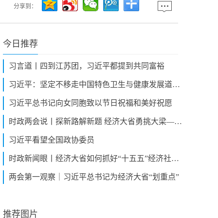
分享到：
今日推荐
习言道丨四到江苏团，习近平都提到共同富裕
习近平：坚定不移走中国特色卫生与健康发展道路 推动“十五五”时期健康中国建设取得决定性进展
习近平总书记向女同胞致以节日祝福和美好祝愿
时政两会说丨探新路解新题 经济大省勇挑大梁——总书记同全国人大代表共商国是
习近平看望全国政协委员
时政新闻眼丨经济大省如何抓好“十五五”经济社会发展？习近平提出明确要求
两会第一观察｜习近平总书记为经济大省“划重点”
推荐图片