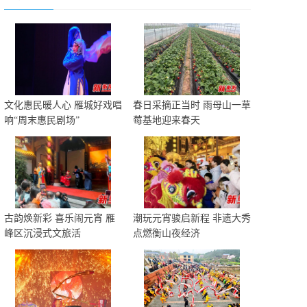
文化惠民暖人心 雁城好戏唱
春日采摘正当时 雨母山一草
响“周末惠民剧场”
莓基地迎来春天
古韵焕新彩 喜乐闹元宵 雁
潮玩元宵骏启新程 非遗大秀
峰区沉浸式文旅活
点燃衡山夜经济