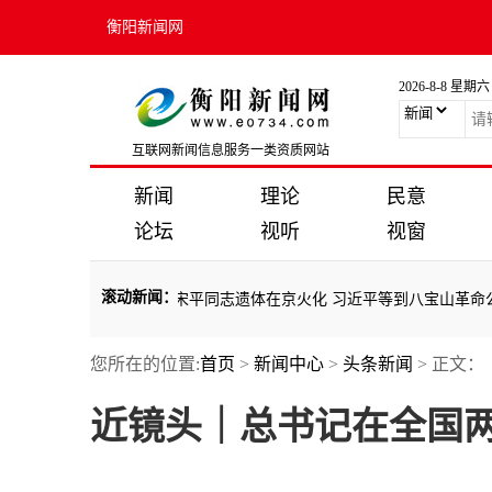
衡阳新闻网
2026-8-8 星期六
互联网新闻信息服务一类资质网站
新闻
理论
民意
论坛
视听
视窗
滚动新闻
：
力要结合起来
·
宋平同志遗体在京火化 习近平等到八宝山革命公墓送别
·
您所在的位置:
首页
>
新闻中心
>
头条新闻
> 正文：
力要结合起来
·
宋平同志遗体在京火化 习近平等到八宝山革命公墓送别
·
近镜头｜总书记在全国