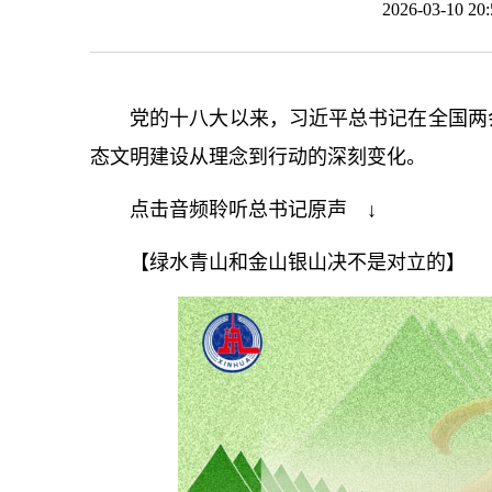
2026-03-10 
党的十八大以来，习
近平
总
书记
在全国两
态文明建设从理念到行动的深刻变化。
点击音频聆听
总
书记
原声 ↓
【绿水青山和金山银山决不是对立的】