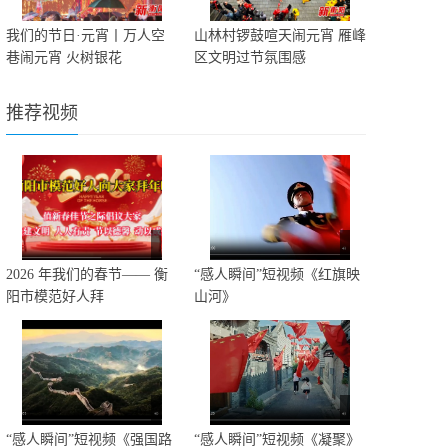
我们的节日·元宵丨万人空
山林村锣鼓喧天闹元宵 雁峰
巷闹元宵 火树银花
区文明过节氛围感
推荐视频
2026 年我们的春节—— 衡
“感人瞬间”短视频《红旗映
阳市模范好人拜
山河》
“感人瞬间”短视频《强国路
“感人瞬间”短视频《凝聚》