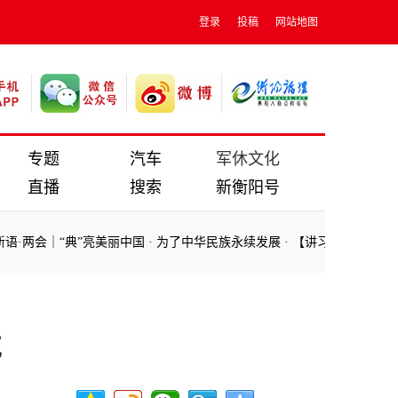
登录
投稿
网站地图
专题
汽车
军休文化
直播
搜索
新衡阳号
“典”亮美丽中国
·
为了中华民族永续发展
·
【讲习所·习近平的两会时间】
“典”亮美丽中国
·
为了中华民族永续发展
·
【讲习所·习近平的两会时间】
境