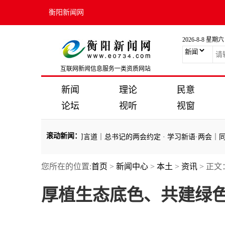
衡阳新闻网
2026-8-8 星期六
互联网新闻信息服务一类资质网站
新闻
理论
民意
论坛
视听
视窗
滚动新闻
：
调要把“1”拉长？
·
习言道｜总书记的两会约定
·
学习新语·两会｜同心共圆
您所在的位置:
首页
>
新闻中心
>
本土
>
资讯
> 正文
调要把“1”拉长？
·
习言道｜总书记的两会约定
·
学习新语·两会｜同心共圆
厚植生态底色、共建绿