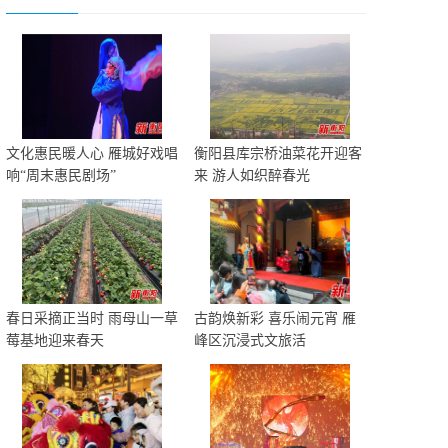
文化惠民暖人心 雁城好戏唱
衡阳县库宗桥油菜花开迎客
响“周末惠民剧场”
来 游人如织醉春光
春日采摘正当时 雨母山一草
古韵焕新彩 喜乐闹元宵 雁
莓基地迎来春天
峰区沉浸式文旅活