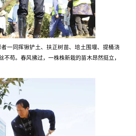
愿者一同挥锹铲土、扶正树苗、培土围堰、提桶浇
丝不苟。春风拂过，一株株新栽的苗木昂然挺立，