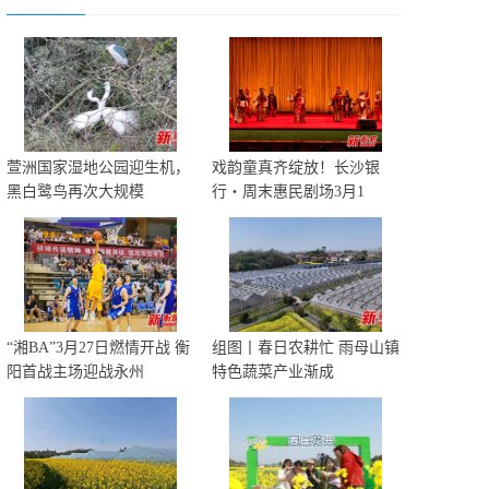
萱洲国家湿地公园迎生机，
戏韵童真齐绽放！长沙银
黑白鹭鸟再次大规模
行・周末惠民剧场3月1
“湘BA”3月27日燃情开战 衡
组图丨春日农耕忙 雨母山镇
阳首战主场迎战永州
特色蔬菜产业渐成