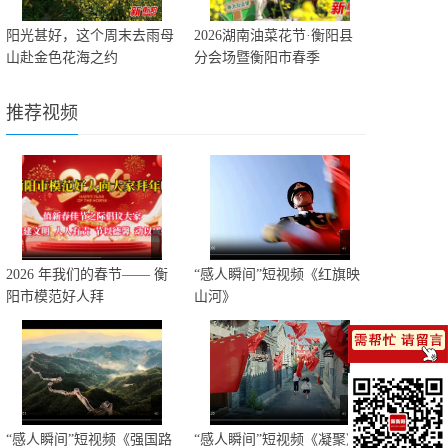
阳光甚好，这个周末去雨母
2026湖南油菜花节·衡阳县
山赴金色花海之约
分会场暨衡阳市春季
推荐视频
2026 年我们的春节—— 衡
“感人瞬间”短视频《红旗映
阳市模范好人拜
山河》
“感人瞬间”短视频《强国路
“感人瞬间”短视频《凝聚》