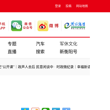
登录
投稿
网站地图
专题
汽车
军休文化
直播
搜索
新衡阳号
公开课”｜政声人去后 民意闲谈中
·
时政微纪录｜幸福新语——总书记称赞
公开课”｜政声人去后 民意闲谈中
·
时政微纪录｜幸福新语——总书记称赞