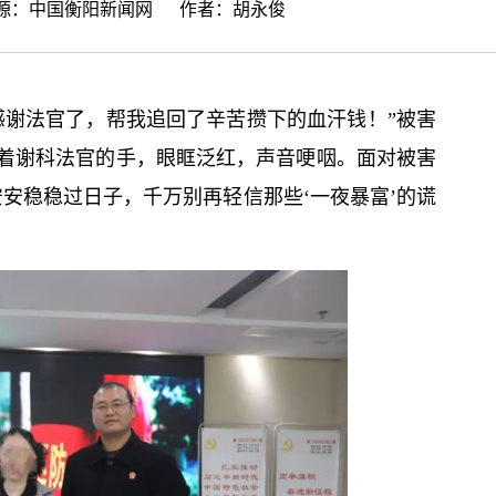
来源：
中国衡阳新闻网
作者：胡永俊
感谢法官了，帮我追回了辛苦攒下的血汗钱！”被害
着谢科法官的手，眼眶泛红，声音哽咽。面对被害
安稳稳过日子，千万别再轻信那些‘一夜暴富’的谎