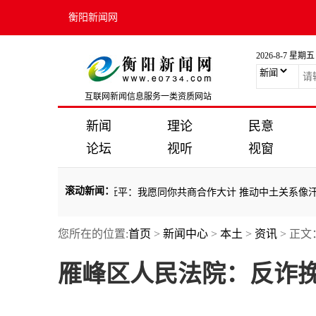
衡阳新闻网
2026-8-7 星期五
互联网新闻信息服务一类资质网站
新闻
理论
民意
论坛
视听
视窗
滚动新闻
：
树立正确政绩观”
·
习近平：我愿同你共商合作大计 推动中土关系像汗血
您所在的位置:
首页
>
新闻中心
>
本土
>
资讯
> 正文
树立正确政绩观”
·
习近平：我愿同你共商合作大计 推动中土关系像汗血
雁峰区人民法院：反诈挽