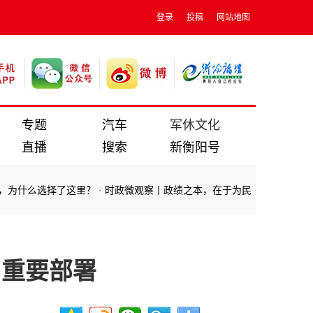
登录
投稿
网站地图
专题
汽车
军休文化
直播
搜索
新衡阳号
选择了这里？
·
时政微观察丨政绩之本，在于为民
·
近镜头｜与雄安新区
选择了这里？
·
时政微观察丨政绩之本，在于为民
·
近镜头｜与雄安新区
出重要部署