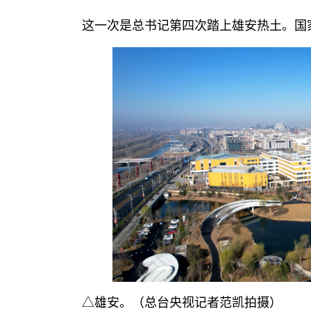
这一次是
总
书记
第四次踏上雄安热土。国
△雄安。（总台央视记者范凯拍摄）