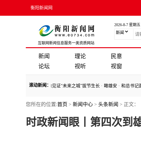
衡阳新闻网
2026-8-7 星期五
互联网新闻信息服务一类资质网站
新闻
理论
民意
论坛
视听
视窗
滚动新闻
：
·
第1视点｜影像见证“未来之城”拔节生长
·
瞰雄安
·
和总书记面对面｜
您所在的位置:
首页
>
新闻中心
>
头条新闻
> 正文：
·
第1视点｜影像见证“未来之城”拔节生长
·
瞰雄安
·
和总书记面对面｜
时政新闻眼丨第四次到雄