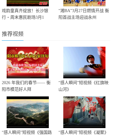
戏韵童真齐绽放！长沙银
“湘BA”3月27日燃情开战 衡
行・周末惠民剧场3月1
阳首战主场迎战永州
推荐视频
2026 年我们的春节—— 衡
“感人瞬间”短视频《红旗映
阳市模范好人拜
山河》
“感人瞬间”短视频《强国路
“感人瞬间”短视频《凝聚》