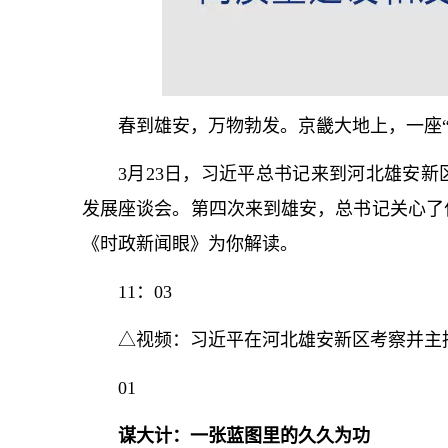
春到雄安，万物勃发。京畿大地上，一座“
3月23日，习
近平
总
书记
来到河北雄安新
发展座谈会。第四次来到雄安，
总
书记
关心了
《时政新闻眼》为你解读。
11：03
△视频：习
近平
在河北雄安新区考察并主
01
谋大计：一张蓝图里的久久为功