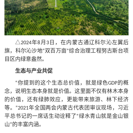
△2024年8月3日，在内蒙古通辽科尔沁左翼后
旗，科尔沁沙地“双百万亩”综合治理工程努古斯台项
目区内绿意盎然。
生态与产业共促
“你提到的这个生态总价值，就是绿色GDP的概
念，说明生态本身就是价值。这里面不仅有林木本身
的价值，还有绿肺效应，更能带来旅游、林下经济
等。”2021年全国两会内蒙古代表团审议现场，习
近
平
总
书记
的一席话生动诠释了“绿水青山就是金山银
山”的丰富内涵。