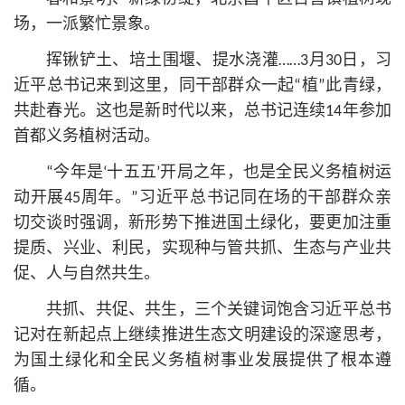
场，一派繁忙景象。
挥锹铲土、培土围堰、提水浇灌……3月30日，习
近平
总
书记
来到这里，同干部群众一起“植”此青绿，
共赴春光。这也是新时代以来，
总
书记
连续14年参加
首都义务植树活动。
“今年是‘十五五’开局之年，也是全民义务植树运
动开展45周年。”习
近平
总
书记
同在场的干部群众亲
切交谈时强调，新形势下推进国土绿化，要更加注重
提质、兴业、利民，实现种与管共抓、生态与产业共
促、人与自然共生。
共抓、共促、共生，三个关键词饱含习
近平
总
书
记
对在新起点上继续推进生态文明建设的深邃思考，
为国土绿化和全民义务植树事业发展提供了根本遵
循。