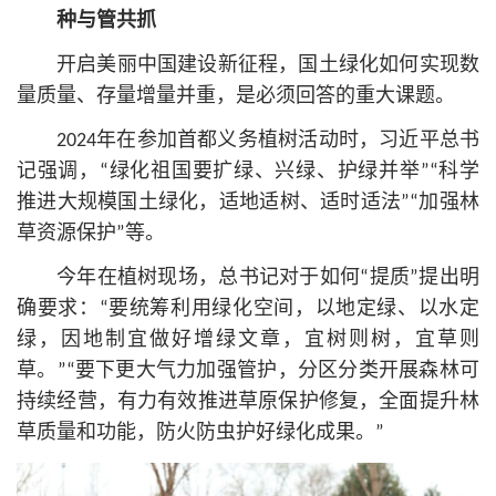
种与管共抓
开启美丽中国建设新征程，国土绿化如何实现数
量质量、存量增量并重，是必须回答的重大课题。
2024年在参加首都义务植树活动时，习
近平
总
书
记
强调，“绿化祖国要扩绿、兴绿、护绿并举”“科学
推进大规模国土绿化，适地适树、适时适法”“加强林
草资源保护”等。
今年在植树现场，
总
书记
对于如何“提质”提出明
确要求：“要统筹利用绿化空间，以地定绿、以水定
绿，因地制宜做好增绿文章，宜树则树，宜草则
草。”“要下更大气力加强管护，分区分类开展森林可
持续经营，有力有效推进草原保护修复，全面提升林
草质量和功能，防火防虫护好绿化成果。”