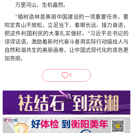
万里河山，生机盎然。
“植树造林是美丽中国建设的一项重要任务，要
咬定青山不放松，立足当下、着眼长远、接力奋进，
把这件利国利民的大事扎实做好。”习
近平
总
书记
的
谆谆话语，激励着新时代奋斗者用实际行动描绘人与
自然和谐共生的美丽画卷，让中国式现代化的底色更
加亮丽。
5