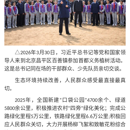
△2026年3月30日，习
近平
总
书记
等党和国家领
导人来到北京昌平区百善镇参加首都义务植树活动。
这是
总
书记
同在场的干部群众、少先队员亲切交谈。
生态环境持续改善，人民群众感受最直接最真
切。
2025年，全国新建“口袋公园”4700余个、绿道
5800余公里，积极推进农村“四旁”绿化美化；完成公
路绿化里程5万公里，铁路绿化里程6.6万公里;积极回
应人民群众关切，大力开展杨柳飞絮和致敏花粉综合