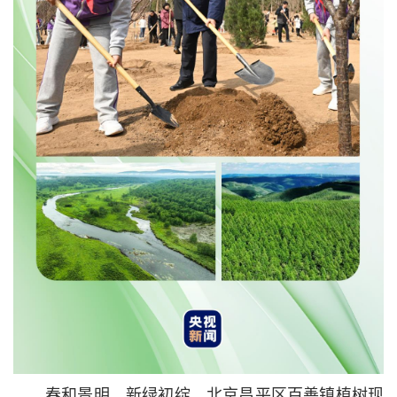
春和景明、新绿初绽，北京昌平区百善镇植树现