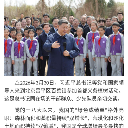
△2026年3月30日，习
近平
总
书记
等党和国家领
导人来到北京昌平区百善镇参加首都义务植树活动。
这是
总
书记
同在场的干部群众、少先队员亲切交谈。
党的十八大以来，我国的“绿色成绩单”格外亮
眼：森林面积和蓄积量持续“双增长”，荒漠化和沙化
土地面积持续“双缩减”，我国是全球增绿最多最快的