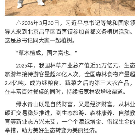
△2026年3月30日，习
近平
总
书记
等党和国家领
导人来到北京昌平区百善镇参加首都义务植树活动。
这是
总
书记
同大家一起植树。
“草木植成，国之富也。”
2025年，我国林草产业总产值近11万亿元，生态
旅游年接待游客量超30亿人次。全国森林食物产量超
2.4亿吨，成为继粮食、蔬菜之后的第三大农产品，
在丰富百姓餐桌的同时，持续拓宽林农增收渠道。
绿水青山既是自然财富，又是经济财富。从林业
碳汇交易稳步推进，到生态旅游、森林康养、自然教
育等新业态方兴未艾，一个个添绿增金、借绿生金的
举措，助力美好生态转变为美丽经济。