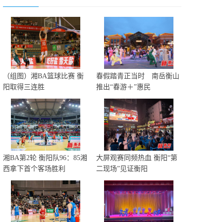
（组图）湘BA篮球比赛 衡
春假踏青正当时 南岳衡山
阳取得三连胜
推出“春游＋”惠民
湘BA第2轮 衡阳队96：85湘
大屏观赛同频热血 衡阳“第
西拿下首个客场胜利
二现场”见证衡阳