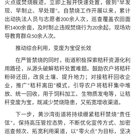
火点或焚烧痕迹，立即上报并快速处置，做到“早发
现、早制止、早处理”。自禁烧工作开展以来，累计
出动执法人员与志愿者200余人次，巡查覆盖农田面
积1400余亩，及时制止违规焚烧行为20余起，现场劝
导教育群众50余人次。
推动综合利用，变废为宝促长效
在严管禁烧的同时，街道积极探索秸秆资源化利
用路径，从源头破解秸秆处置难题。鼓励农户将秸秆
粉碎还田，改良土壤、提升地力；对接秸秆回收企
业，推广“秸秆离田”模式，引导农户将秸秆集中堆
放、统一回收，用于饲料加工、生物质发电等，让秸
秆变废为宝，既减少焚烧隐患，又拓宽增收渠道。
下一步，黄沙湾街道将持续绷紧秸秆禁烧“责任
弦”，保持高压管控态势，不断优化宣传方式、加密
巡查频次、拓宽利用渠道，以“零火点”为目标，坚决