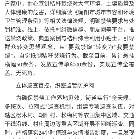
户家中，耐心宣讲秸秆焚烧对大气环境、土壤质量及
人体健康的危害，详细解读《衡阳市城市市容和环境
卫生管理条例》等相关法律法规，明确禁烧要求与处
罚标准。线上，依托村组微信群、朋友圈等平台，推
送禁烧政策、典型案例与秸秆综合利用小贴士，引导
群众转变思想观念，从“要我禁烧”转变为“我要禁
烧”，自觉抵制秸秆焚烧行为。截至目前，累计悬挂
横幅50余条，发放宣传单8000余份，实现宣传全覆
盖、无死角。
立体巡查管控，织密监管防护网
为确保禁烧工作落地见效，街道实行“全天候、
多班次、拉网式”巡查机制，组建专项巡查队伍，对
辖区松木村、朝阳村、松梅村等农田集中区域、交通
干线沿线、村庄周边等重点区域开展不间断巡查。同
时，严格落实24小时值班与火情报告制度，一旦发现