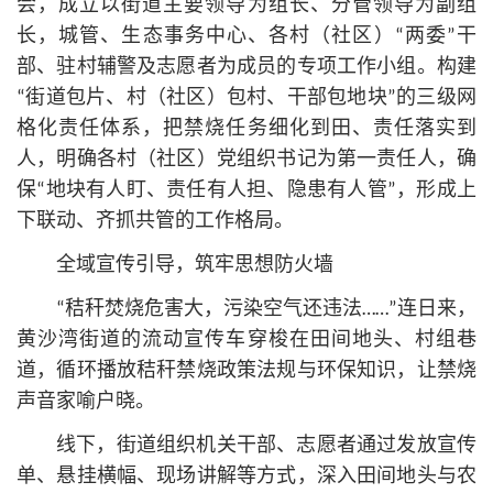
会，成立以街道主要领导为组长、分管领导为副组
长，城管、生态事务中心、各村（社区）“两委”干
部、驻村辅警及志愿者为成员的专项工作小组。构建
“街道包片、村（社区）包村、干部包地块”的三级网
格化责任体系，把禁烧任务细化到田、责任落实到
人，明确各村（社区）党组织
书记
为第一责任人，确
保“地块有人盯、责任有人担、隐患有人管”，形成上
下联动、齐抓共管的工作格局。
全域宣传引导，筑牢思想防火墙
“秸秆焚烧危害大，污染空气还违法……”连日来，
黄沙湾街道的流动宣传车穿梭在田间地头、村组巷
道，循环播放秸秆禁烧政策法规与环保知识，让禁烧
声音家喻户晓。
线下，街道组织机关干部、志愿者通过发放宣传
单、悬挂横幅、现场讲解等方式，深入田间地头与农