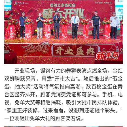
开业现场，铿锵有力的舞狮表演点燃全场，金红
双狮腾跃采青，寓意“开市大吉”。随后推出的“砸金
蛋、抽大奖”活动将气氛推向高潮，数百枚金蛋在舞
台区整齐排开，顾客凭消费凭证即可参与。手机、电
视、免单大奖等相继揭晓，吸引大批市民排队体验。
“家里正好装修，过来看看，没想到还能砸个彩头。”
一位刚砸出免单大礼的顾客笑着说。