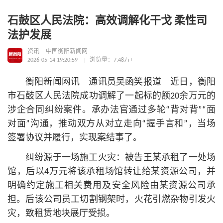
石鼓区人民法院：高效调解化干戈 柔性司
法护发展
资讯
中国衡阳新闻网
2026-05-14 19:20:59
浏览量：7.48万+
衡阳新闻网讯 通讯员吴函笑报道 近日，衡阳
市石鼓区人民法院成功调解了一起标的额20余万元的
涉企合同纠纷案件。承办法官通过多轮“背对背”“面
对面”沟通，推动双方从对立走向“握手言和”，当场
签署协议并履行，实现案结事了。
纠纷源于一场施工火灾：被告王某承租了一处场
馆，后以4万元将该承租场馆转让给某资源公司，并
明确约定施工相关费用及安全风险由某资源公司承
担。后该公司员工切割钢架时，火花引燃杂物引发火
灾，致租赁地块展厅受损。