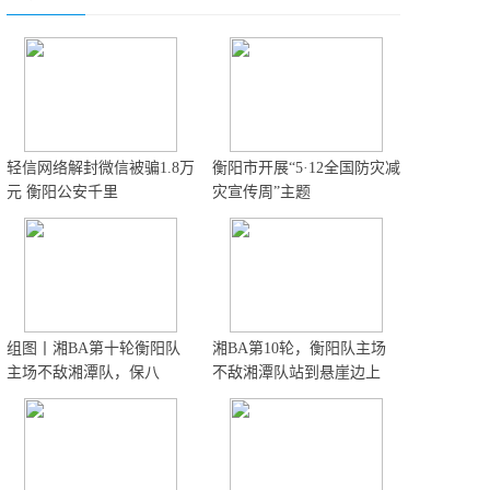
轻信网络解封微信被骗1.8万
衡阳市开展“5·12全国防灾减
元 衡阳公安千里
灾宣传周”主题
组图丨湘BA第十轮衡阳队
湘BA第10轮，衡阳队主场
主场不敌湘潭队，保八
不敌湘潭队站到悬崖边上