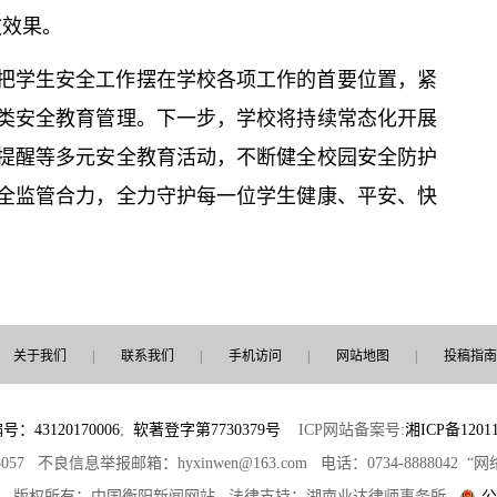
教效果。
把学生安全工作摆在学校各项工作的首要位置，紧
类安全教育管理。下一步，学校将持续常态化开展
提醒等多元安全教育活动，不断健全校园安全防护
全监管合力，全力守护每一位学生健康、平安、快
关于我们
|
联系我们
|
手机访问
|
网站地图
|
投稿指南
3120170006
;
软著登字第7730379号
ICP网站备案号:
湘ICP备12011
8057 不良信息举报邮箱：hyxinwen@163.com 电话：0734-8888042
部 版权所有：中国衡阳新闻网站 法律支持：湖南业达律师事务所
公