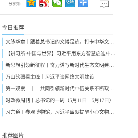
分享到：
今日推荐
文脉华章｜跟着总书记的文博足迹，打卡中华文明瑰宝
【讲习所·中国与世界】习近平用东方智慧启迪中美相处之道
新思想引领新征程丨奋力谱写新时代生态文明建设新篇章
万山磅礴看主峰｜习近平谈网络文明建设
第一观察 ｜ 共同引领新时代中俄关系不断取得新成果
时政微周刊丨总书记的一周（5月11日—5月17日）
习言道丨参观博物馆，习近平幽默提醒小心文物，“砸了我得负责”
推荐图片