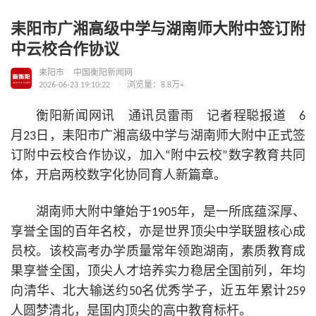
耒阳市广湘高级中学与湖南师大附中签订附
中云校合作协议
耒阳市
中国衡阳新闻网
2026-06-23 19:10:22
浏览量：8.8万+
衡阳新闻网讯 通讯员雷雨 记者程聪报道 6
月23日，耒阳市广湘高级中学与湖南师大附中正式签
订附中云校合作协议，加入“附中云校”数字教育共同
体，开启两校数字化协同育人新篇章。
湖南师大附中肇始于1905年，是一所底蕴深厚、
享誉全国的百年名校，亦是世界顶尖中学联盟
核心
成
员校。该校高考办学质量常年领跑湖南，素质教育成
果享誉全国，顶尖人才培养实力稳居全国前列，年均
向清华、北大输送约50名优秀学子，近五年累计259
人圆梦清北，是国内顶尖的高中教育标杆。