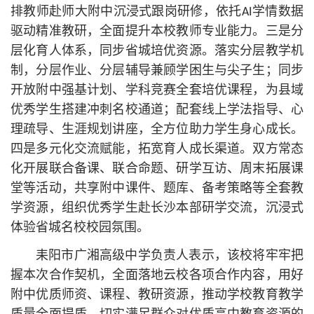
排教师赴师大附中沉浸式跟岗研修，依托AI学情数据
驱动精准教研，全面提升本校教师专业能力。三是分
层化育人体系，同步省城培优资源。落实分层教学机
制，分层作业、分层辅导兼顾学困生与尖子生；同步
开放附中强基计划、学科竞赛全套培优课程，为县域
优秀学生搭建冲刺名校通道；配套线上学法指导、心
理疏导、生涯规划讲座，全方位助力学生身心成长。
四是多元化交流赋能，拓宽育人成长渠道。双方常态
化开展联合备课、联合命题、研学互访、周末拓展课
堂等活动，共享附中课件、题库、备考策略等全套教
学资源，组织优秀学生赴长沙本部研学交流，沉浸式
体验省城名校校园氛围。
耒阳市广湘高级中学负责人表示，该校将牢牢把
握本次合作契机，全面落地云校各项合作内容，用好
附中优质师资、课程、教研资源，推动学校教育教学