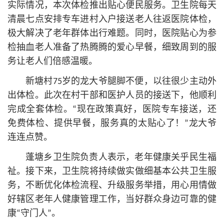
实际情况，本次体检推出贴心便民服务。卫生院每天
清晨七点安排专车进村入户接送老人往返医院体检，
极大解决了老年群体出行难题。同时，医院贴心为参
检抽血老人准备了热腾腾的爱心早餐，细致周到的服
务让老人们倍感温暖。
新塘村75岁的龙大爷腿脚不便，以往很少主动外
出体检。此次在村干部和医护人员的接送下，他顺利
完成全套体检。“现在政策真好，医院专车接送，还
免费体检、提供早餐，服务真的太贴心了！”龙大爷
连连点赞。
蓬塘乡卫生院负责人表示，老年健康关乎民生福
祉。接下来，卫生院将持续做实做细基本公共卫生服
务，不断优化体检流程、升级服务举措，用心用情做
好辖区老年人健康管理工作，当好群众身边可靠的健
康“守门人”。