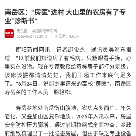
南岳区：“房医”进村 大山里的农房有了专
业“诊断书”
南岳区
中国衡阳新闻网
2026-06-24 23:20:46
浏览量：8.8万+
衡阳新闻网讯 记者邵俊杰 通讯员吴海东报
道 “以前我们知道房子有毛病，只能眼看手摸，心
里实在没谱。现在专家教授给每栋房子都打分定级，
该修该搬都清清楚楚，我们干起工作来底气足多
了。”6月24日，说起乡里请来的高校“房医”，南岳区
寿岳乡的工作人员一脸轻松。
寿岳乡地处南岳衡山腹地，农房点多面广、年久
老化，又叠加山区复杂地质，2026年入汛以来，房屋
安全防控压力骤增。通过前期拉网式全面排查，乡政
府细致梳理出了一批隐患房屋，但由于缺乏专业设备