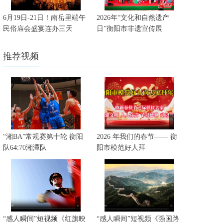
6月19日-21日！南岳里端午
2026年“文化和自然遗产
民俗庙会盛宴连办三天
日”衡阳市非遗宣传展
推荐视频
“湘BA”常规赛第十轮 衡阳
2026 年我们的春节—— 衡
队64:70湘潭队
阳市模范好人拜
“感人瞬间”短视频《红旗映
“感人瞬间”短视频《强国路