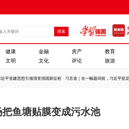
健康
金融
房产
教育
文明
文化
评论
旅游
想引领强党强国新征程
·
习言道｜在一幅题词前，习近平驻足良久
·
“七
想引领强党强国新征程
·
习言道｜在一幅题词前，习近平驻足良久
·
“七
场把鱼塘贴膜变成污水池