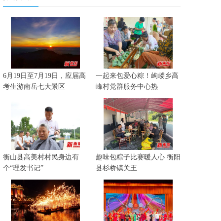
6月19日至7月19日，应届高
一起来包爱心粽！岣嵝乡高
考生游南岳七大景区
峰村党群服务中心热
衡山县高美村村民身边有
趣味包粽子比赛暖人心 衡阳
个“理发书记”
县杉桥镇关王