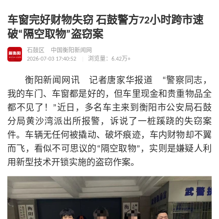
车窗完好财物失窃 石鼓警方72小时跨市速
破“隔空取物”盗窃案
石鼓区
中国衡阳新闻网
2026-07-03 17:40:52
浏览量：6.42万+
衡阳新闻网讯 记者唐家华报道 “警察同志，
我的车门、车窗都是好的，但车里现金和贵重物品全
都不见了！”近日，多名车主来到衡阳市公安局石鼓
分局黄沙湾派出所报警，诉说了一桩蹊跷的失窃案
件。车辆无任何被撬动、破坏痕迹，车内财物却不翼
而飞，看似不可思议的“隔空取物”，实则是嫌疑人利
用新型技术开锁实施的盗窃作案。