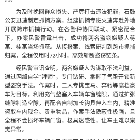
为及时挽回群众损失、严厉打击违法犯罪，石鼓
公安迅速制定抓捕方案，组建抓捕专班火速奔赴外地
开展跨市抓捕行动。在各警种协同联动、紧密配合
下，办案民警雷霆出击，成功将两名盗窃嫌疑人蒋
某、桂某当场抓获。从接报案、线索研判到跨市抓捕
归案，全程仅用时72小时，高效斩断盗窃链条。
经民警审讯查明，两名嫌疑人为谋取不法利益，
通过网络自学“拜师”，专门钻研、掌握了气垫开锁新
型盗窃手法。作案时，二人专挑宝马、奔驰等高档豪
车为目标，利用充气垫塞入车辆车窗缝隙，通过扩张
缝隙制造空隙，再配合自制加长钩具伸入车内，精准
盗取车内现金、贵重物品，作案手法隐蔽性极强，且
全程不会损坏车辆门窗，极具迷惑性，让车主难以察
觉异常。