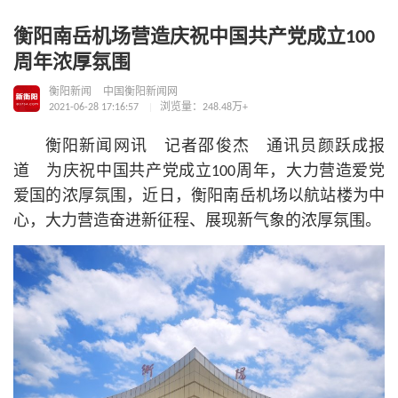
衡阳南岳机场营造庆祝中国共产党成立100
周年浓厚氛围
衡阳新闻
中国衡阳新闻网
2021-06-28 17:16:57
浏览量：248.48万+
衡阳新闻网讯 记者邵俊杰 通讯员颜跃成报
道 为庆祝中国共产党成立100周年，大力营造爱党
爱国的浓厚氛围，近日，衡阳南岳机场以航站楼为中
心，大力营造奋进新征程、展现新气象的浓厚氛围。