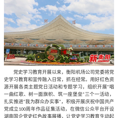
党史学习教育开展以来，衡阳机场公司党委将党
史学习教育和宣传融入日常，抓在经常。用好红色资
源开展各类主题党日活动和专题学习，组织开展“唱
一曲红歌、树一面旗帜、筑一座堡垒”三个一活动，
扎实推进“我为群众办实事”，积极开展庆祝中国共产
党成立100周年作品征集活动，在微信公众平台开设
湖南国企党史红色故事展播，让党史学习教育生动起