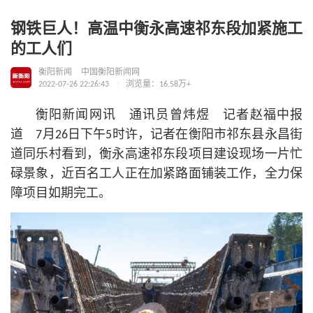
钢铁巨人！高温中衡永高速祁东段加紧施工
的工人们
衡阳新闻
中国衡阳新闻网
2022-07-26 22:26:43
浏览量：16.58万+
衡阳新闻网讯 通讯员曾炜煜 记者赵福中报
道 7月26日下午5时许，记者在衡阳市祁东县永昌街
道同乐村看到，衡永高速祁东段项目建设现场一片忙
碌景象，近百名工人正在加紧路面铺装工作，全力保
障项目如期完工。