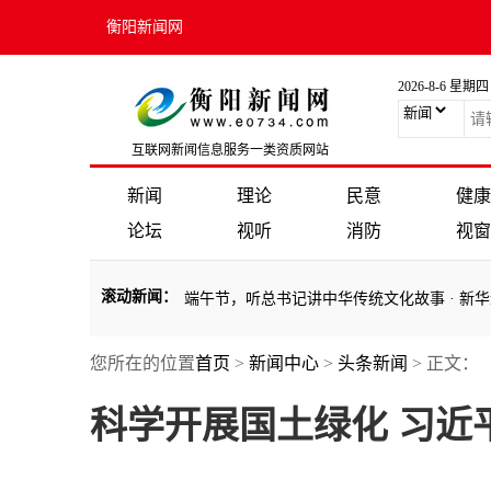
衡阳新闻网
2026-8-6 星期四
互联网新闻信息服务一类资质网站
新闻
理论
民意
健康
论坛
视听
消防
视窗
滚动新闻
：
越国界
·
天天学习丨端午节，听总书记讲中华传统文化故事
·
新华述评 
您所在的位置
首页
>
新闻中心
>
头条新闻
> 正文：
越国界
·
天天学习丨端午节，听总书记讲中华传统文化故事
·
新华述评 
科学开展国土绿化 习近