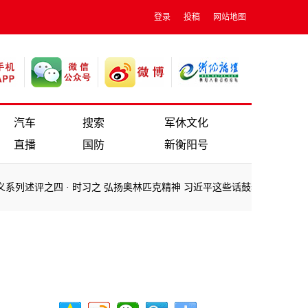
登录
投稿
网站地图
汽车
搜索
军休文化
直播
国防
新衡阳号
述评之四
·
时习之 弘扬奥林匹克精神 习近平这些话鼓舞人心
·
乡村之美丨
述评之四
·
时习之 弘扬奥林匹克精神 习近平这些话鼓舞人心
·
乡村之美丨