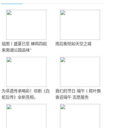
组图丨盛夏已至 蝉鸣四起
雨后衡阳如天空之城
来南湖公园品味“
为非遗传承喝彩！祁剧《白
我们的节日·端午丨粽叶飘
蛇后传》全新亮相，
香迎端午 志愿服务