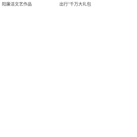
阳廉洁文艺作品
出行“千万大礼包