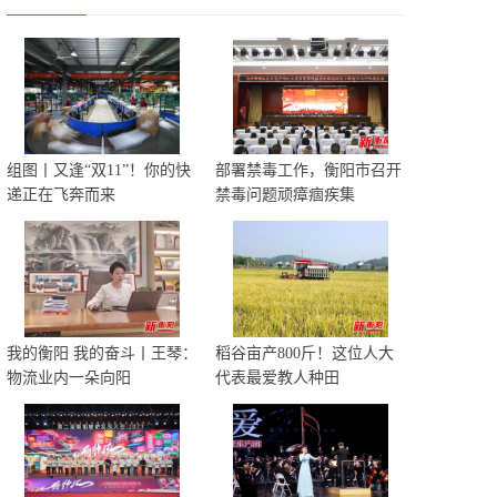
组图丨又逢“双11”！你的快
部署禁毒工作，衡阳市召开
递正在飞奔而来
禁毒问题顽瘴痼疾集
我的衡阳 我的奋斗丨王琴：
稻谷亩产800斤！这位人大
物流业内一朵向阳
代表最爱教人种田