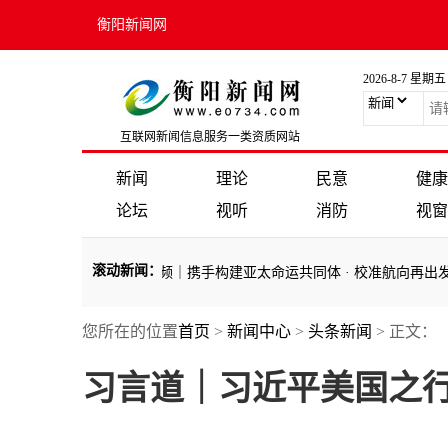
衡阳新闻网
2026-8-7 星期五
互联网新闻信息服务一类资质网站
新闻
理论
民意
健康
论坛
视听
消防
视窗
滚动新闻
：
lo 旧金山
·
微视频｜携手构建亚太命运共同体
·
校准航向再出发——新
您所在的位置
首页
>
新闻中心
>
头条新闻
> 正文：
lo 旧金山
·
微视频｜携手构建亚太命运共同体
·
校准航向再出发——新
习言道｜习近平美国之