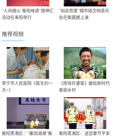
“人间烟火·衡阳味道”厨神汇
“如此热爱”城市级交响音乐
活动在耒阳举行
会在衡震撼上演
推荐视频
常宁市人民医院《医生的一
《雨母外婆家》献给新时代
天+》
美丽乡村
衡阳蒸湘区：“廉润湖湘”衡
衡阳蒸湘区：送您春节平安