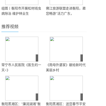
组图丨衡阳市开展松材线虫
佛江旅游联盟走进衡阳，邀
病除治 维护林业生
您畅游“活力广东，
推荐视频
常宁市人民医院《医生的一
《雨母外婆家》献给新时代
天+》
美丽乡村
衡阳蒸湘区：“廉润湖湘”衡
衡阳蒸湘区：送您春节平安