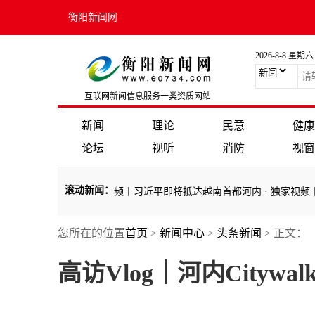
衡阳新闻网
2026-8-8 星期六
互联网新闻信息服务一类资质网站
新闻
理论
民意
健康
论坛
视听
消防
视窗
滚动新闻
：
访问
·
独家视频丨习近平即将抵达越南首都河内
·
独家视频丨习近平抵达
您所在的位置
首页
>
新闻中心
>
头条新闻
> 正文：
访问
·
独家视频丨习近平即将抵达越南首都河内
·
独家视频丨习近平抵达
高访Vlog｜河内Cityw