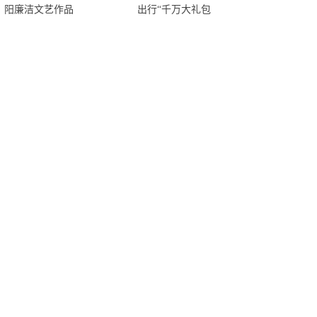
阳廉洁文艺作品
出行“千万大礼包