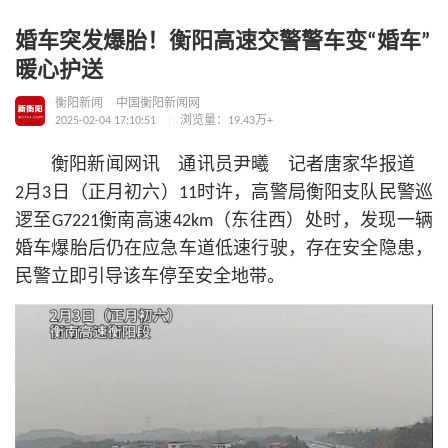
婚车突发爆胎！衡阳高速交警警车变“婚车”
暖心护送
衡阳新闻
中国衡阳新闻网
2025-02-04 17:10:51
浏览量：19.43万+
衡阳新闻网讯 通讯员尹曦 记者唐家华报道
2月3日（正月初六）11时许，高警局衡阳支队民警巡
逻至G7221衡南高速42km（东往西）处时，发现一辆
婚车爆胎后仍在应急车道低速行驶，存在安全隐患，
民警立即引导该车停至安全地带。