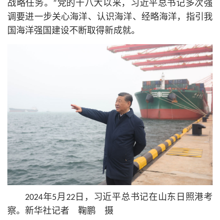
战略任务。”党的十八大以来，习
近平
总
书记
多次强
调要进一步关心海洋、认识海洋、经略海洋，指引我
国海洋强国建设不断取得新成就。
2024年5月22日，习
近平
总
书记
在山东日照港考
察。新华社记者 鞠鹏 摄