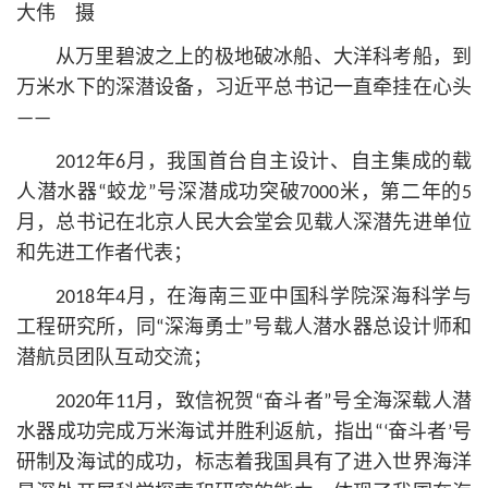
大伟 摄
从万里碧波之上的极地破冰船、大洋科考船，到
万米水下的深潜设备，习
近平
总
书记
一直牵挂在心头
——
2012年6月，我国首台自主设计、自主集成的载
人潜水器“蛟龙”号深潜成功突破7000米，第二年的5
月，总
书记
在北京人民大会堂会见载人深潜先进单位
和先进工作者代表；
2018年4月，在海南三亚中国科学院深海科学与
工程研究所，同“深海勇士”号载人潜水器总设计师和
潜航员团队互动交流；
2020年11月，致信祝贺“奋斗者”号全海深载人潜
水器成功完成万米海试并胜利返航，指出“‘奋斗者’号
研制及海试的成功，标志着我国具有了进入世界海洋