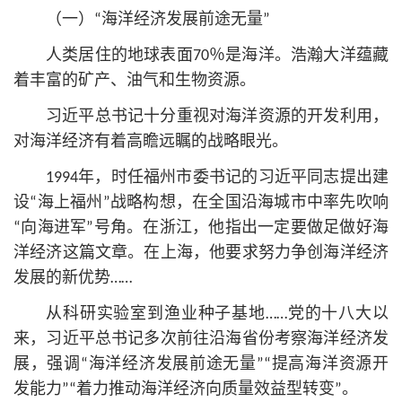
（一）“海洋经济发展前途无量”
人类居住的地球表面70％是海洋。浩瀚大洋蕴藏
着丰富的矿产、油气和生物资源。
习
近平
总
书记
十分重视对海洋资源的开发利用，
对海洋经济有着高瞻远瞩的战略眼光。
1994年，时任福州市委
书记
的习
近平
同志提出建
设“海上福州”战略构想，在全国沿海城市中率先吹响
“向海进军”号角。在浙江，他指出一定要做足做好海
洋经济这篇文章。在上海，他要求努力争创海洋经济
发展的新优势……
从科研实验室到渔业种子基地……党的十八大以
来，习
近平
总
书记
多次前往沿海省份考察海洋经济发
展，强调“海洋经济发展前途无量”“提高海洋资源开
发能力”“着力推动海洋经济向质量效益型转变”。