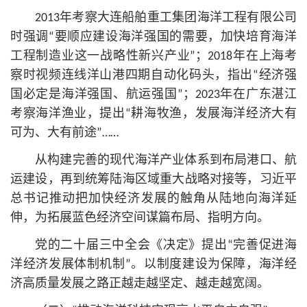
2013年考察大连船舶重工集团海洋工程有限公司
时强调“要顺应建设海洋强国的需要，加快培育海洋
工程制造业这一战略性新兴产业”；2018年在上海考
察时视频连线洋山港四期自动化码头，指出“经济强
国必定是海洋强国、航运强国”；2023年在广东湛江
考察海洋渔业，提出“耕海牧渔，发展海洋经济大有
可为、大有前途”……
从构建完善的现代海洋产业体系到布局港口、航
运建设，再到统筹陆海区域重大战略对接等，习
近平
总
书记
推动把加快经济发展的触角从陆地向海洋延
伸，为拓展蓝色经济空间谋篇布局、指明方向。
党的二十届三中全会《决定》提出“完善促进海
洋经济发展体制机制”。以制度建设为保障，海洋经
济高质量发展之路正越走越坚定、越走越宽阔。