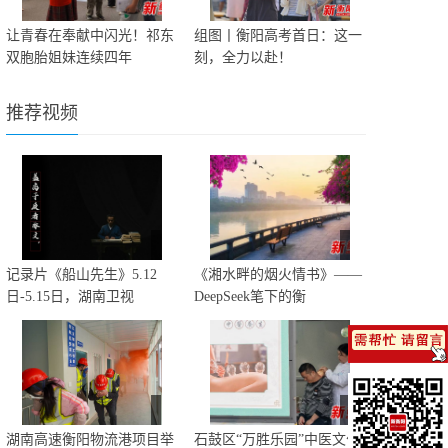
让青春在奉献中闪光！祁东
组图丨衡阳高考首日：这一
双胞胎姐妹连续四年
刻，全力以赴！
推荐视频
记录片《船山先生》5.12
《湘水畔的烟火情书》——
日-5.15日，湖南卫视
DeepSeek笔下的衡
湖南高速衡阳物流港项目举
石鼓区“万胜乐园”中医文化