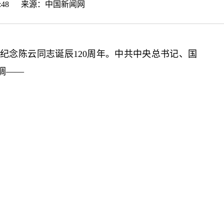
:59:48 来源：
中国新闻网
纪念陈云同志诞辰120周年。中共中央总
书记
、国
调——