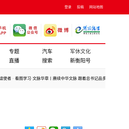
登录
投稿
网站地图
专题
汽车
军休文化
直播
搜索
新衡阳号
使者
·
看图学习·文脉华章丨赓续中华文脉 跟着总书记品多彩“非遗”
·
心相
使者
·
看图学习·文脉华章丨赓续中华文脉 跟着总书记品多彩“非遗”
·
心相