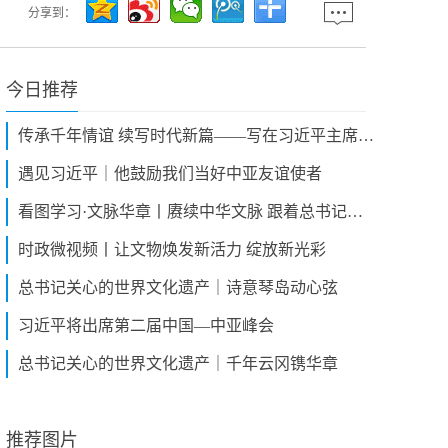
分享到：
今日推荐
传承千年情谊 续写时代新篇——写在习近平主席赴哈萨克斯坦出席第二届中国－中亚峰会之际
遇见习近平｜他鼓励我们当好中亚友谊使者
看图学习·文脉华章丨赓续中华文脉 跟着总书记品多彩“非遗”
时政微视频丨让文物焕发新活力 绽放新光彩
总书记关心的世界文化遗产｜诗意琴岛动心弦
习近平将出席第二届中国—中亚峰会
总书记关心的世界文化遗产｜千年云冈镌华章
推荐图片