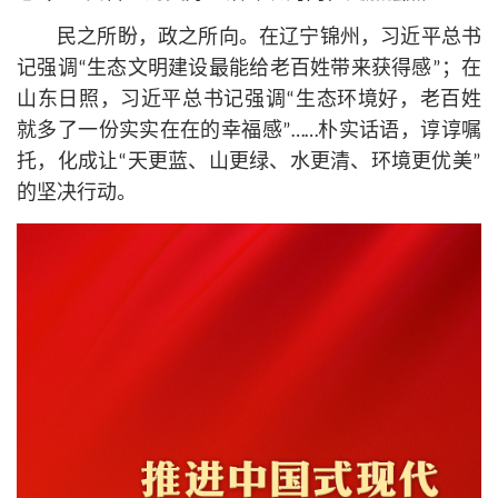
民之所盼，政之所向。在辽宁锦州，习
近平
总
书
记
强调“生态文明建设最能给老百姓带来获得感”；在
山东日照，习
近平
总
书记
强调“生态环境好，老百姓
就多了一份实实在在的幸福感”……朴实话语，谆谆嘱
托，化成让“天更蓝、山更绿、水更清、环境更优美”
的坚决行动。