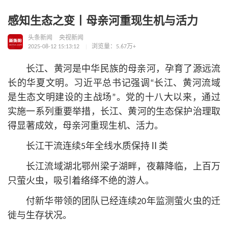
感知生态之变丨母亲河重现生机与活力
头条新闻
央视新闻
2025-08-12 15:13:12
浏览量：5.67万+
长江、黄河是中华民族的母亲河，孕育了源远流
长的华夏文明。习
近平
总
书记
强调“长江、黄河流域
是生态文明建设的主战场”。党的十八大以来，通过
实施一系列重要举措，长江、黄河的生态保护治理取
得显著成效，母亲河重现生机、活力。
长江干流连续5年全线水质保持Ⅱ类
长江流域湖北鄂州梁子湖畔，夜幕降临，上百万
只萤火虫，吸引着络绎不绝的游人。
付新华带领的团队已经连续20年监测萤火虫的迁
徙与生存状况。