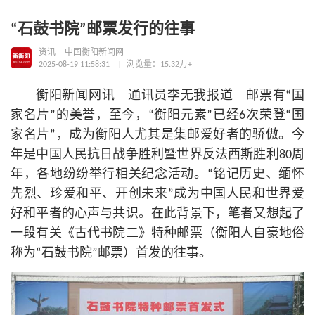
“石鼓书院”邮票发行的往事
资讯
中国衡阳新闻网
2025-08-19 11:58:31
浏览量：15.32万+
衡阳新闻网讯 通讯员李无我报道 邮票有“国
家名片”的美誉，至今，“衡阳元素”已经6次荣登“国
家名片”，成为衡阳人尤其是集邮爱好者的骄傲。今
年是中国人民抗日战争胜利暨世界反法西斯胜利80周
年，各地纷纷举行相关纪念活动。“铭记历史、缅怀
先烈、珍爱和平、开创未来”成为中国人民和世界爱
好和平者的心声与共识。在此背景下，笔者又想起了
一段有关《古代书院二》特种邮票（衡阳人自豪地俗
称为“石鼓书院”邮票）首发的往事。