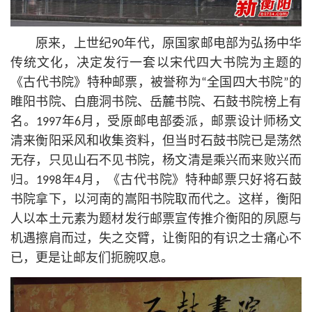
原来，上世纪90年代，原国家邮电部为弘扬中华
传统文化，决定发行一套以宋代四大书院为主题的
《古代书院》特种邮票，被誉称为“全国四大书院”的
睢阳书院、白鹿洞书院、岳麓书院、石鼓书院榜上有
名。1997年6月，受原邮电部委派，邮票设计师杨文
清来衡阳采风和收集资料，但当时石鼓书院已是荡然
无存，只见山石不见书院，杨文清是乘兴而来败兴而
归。1998年4月，《古代书院》特种邮票只好将石鼓
书院拿下，以河南的嵩阳书院取而代之。这样，衡阳
人以本土元素为题材发行邮票宣传推介衡阳的夙愿与
机遇擦肩而过，失之交臂，让衡阳的有识之士痛心不
已，更是让邮友们扼腕叹息。