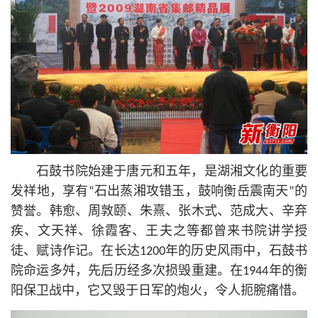
石鼓书院始建于唐元和五年，是湖湘文化的重要
发祥地，享有“石出蒸湘攻错玉，鼓响衡岳震南天”的
赞誉。韩愈、周敦颐、朱熹、张木式、范成大、辛弃
疾、文天祥、徐霞客、王夫之等都曾来书院讲学授
徒、赋诗作记。在长达1200年的历史风雨中，石鼓书
院命运多舛，先后历经多次损毁重建。在1944年的衡
阳保卫战中，它又毁于日军的炮火，令人扼腕痛惜。