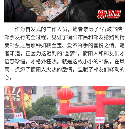
作为首发式的工作人员，笔者亲历了“石鼓书院”
邮票发行的全过程，见证了衡阳市民和邮友抢购到精
美邮票之后那种如获至宝、爱不释手的喜悦之情。笔
者知道，正因为这迟到的“圆梦”，衡阳人和邮友们才
倍感珍惜，才格外狂热。就是这枚小小的邮票，在风
雨中点燃了衡阳人火热的激情，温暖了邮友们驿动的
心。