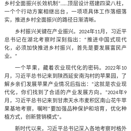
乡村全面振兴长效机制”……顶层设计搭建四梁八柱，
一个个行动方案相继出台，一项项具体工作落细落
实，推进乡村全面振兴的路径日渐清晰。
乡村振兴关键在产业振兴。2024年11月，习
近平
总
书记
在湖北考察时深刻指出：“推进中国式现代
化，必须加快推进乡村振兴，首先是要发展富民产
业。”
一个苹果，藏着农业现代化的密码。2022年10
月，习
近平
总
书记
来到陕西延安南沟村的苹果园，了
解乡亲们发展苹果产业情况后指出：“这就是农业现
代化，你们找到了合适的产业发展方向。”2024年9
月，习
近平
总
书记
来到甘肃天水市麦积区南山花牛苹
果基地考察，嘱咐“要加强品种保护和培育，优化种
植方式，创新营销模式”。
新时代以来，习
近平
总
书记
深入各地考察时格外