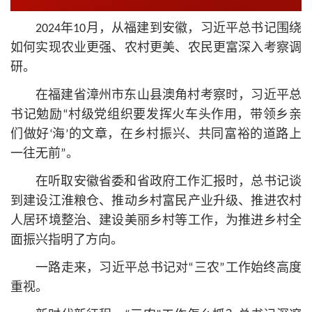
2024年10月，从福建到安徽，习
近平
总
书记
围绕
如何实现农业更强、农村更美、农民更富深入考察调
研。
在福建省漳州市东山县澳角村考察时，习
近平
总
书记
勉励“村级党组织要发挥火车头作用，带领乡亲
们做好‘海’的文章，在乡村振兴、共同富裕的道路上
一往无前”。
在听取安徽省委和省政府工作汇报时，总
书记
谈
到建设江淮粮仓、推动乡村富民产业升级、推进农村
人居环境整治、建设美丽乡村等工作，为推进乡村全
面振兴指明了方向。
一路走来，习
近平
总
书记
对“三农”工作始终高度
重视。